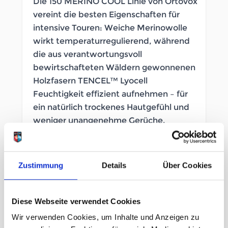
Die 150 MERINO COOL Linie von Ortovox
vereint die besten Eigenschaften für
intensive Touren: Weiche Merinowolle
wirkt temperaturregulierend, während
die aus verantwortungsvoll
bewirtschafteten Wäldern gewonnenen
Holzfasern TENCEL™ Lyocell
Feuchtigkeit effizient aufnehmen – für
ein natürlich trockenes Hautgefühl und
weniger unangenehme Gerüche.
SOFORT LIEFERBAR
Zustimmung
Details
Über Cookies
Artikelnummer
LB_2000110132
Geschlecht
Herren
Diese Webseite verwendet Cookies
Wir verwenden Cookies, um Inhalte und Anzeigen zu
Größe