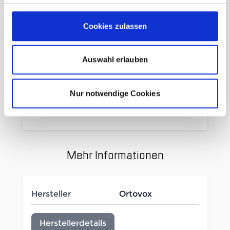
durch Merinowolle
Tencel™ Lyocellfasern: Natürlich
Cookies zulassen
trockenes Gefühl durch
Feuchtigkeitsregulierung
Auswahl erlauben
Helmkompatibel
44 % Schurwolle (Merino) + 43 %
Lyocell (TENCEL™) + 13 %
Nur notwendige Cookies
Polyamid
Mehr Informationen
Hersteller
Ortovox
Herstellerdetails