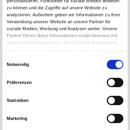
personalisieren, Funktionen für soziale Medien anbieten
zu können und die Zugriffe auf unsere Website zu
one size
analysieren. Außerdem geben wir Informationen zu Ihrer
Verwendung unserer Website an unsere Partner für
soziale Medien, Werbung und Analysen weiter. Unsere
39,95 €
unser Preis ab:
Partner führen diese Informationen möglicherweise mit
weiteren Daten zusammen, die Sie ihnen bereitgestellt
Menge
haben oder die sie im Rahmen Ihrer Nutzung der Dienste
gesammelt haben.
Einwilligungsauswahl
Notwendig
Präferenzen
Beschreibung /
Ortovox 150 Cool Beanie dark
Statistiken
arctic grey
Marketing
Optimale Klimaregulierung