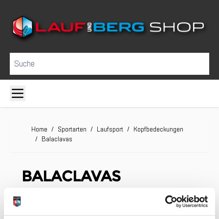
Direkt zum Inhalt
Suche
Home
/
Sportarten
/
Laufsport
/
Kopfbedeckungen
/
Balaclavas
BALACLAVAS
Wir können keine Produkte entsprechend dieser