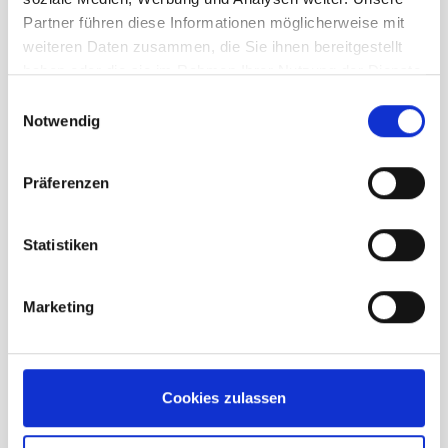
Partner führen diese Informationen möglicherweise mit
weiteren Daten zusammen, die Sie ihnen bereitgestellt
haben oder die sie im Rahmen Ihrer Nutzung der Dienste
Leki Nordic Active Shark black grey
gesammelt haben.
Einwilligungsauswahl
Notwendig
39,95 €
unser Preis ab:
inkl. 19% MwSt., zzgl.
Versand
Präferenzen
Inkl. 19% Steuern
,
exkl.
Versandkosten
In den Warenkorb
Statistiken
Marketing
Anzeigen
2
Artikel
Cookies zulassen