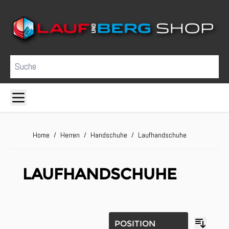
Direkt zum Inhalt
Suche
Home
/
Herren
/
Handschuhe
/
Laufhandschuhe
LAUFHANDSCHUHE