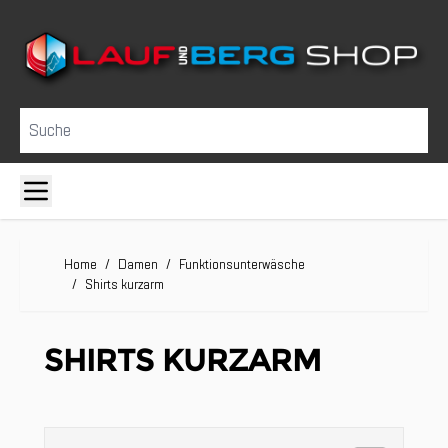
Direkt zum Inhalt
Suche
Home
/
Damen
/
Funktionsunterwäsche
/
Shirts kurzarm
SHIRTS KURZARM