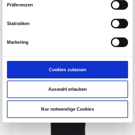
Artilect Boulder 125 Tee Damen
Präferenzen
black
Statistiken
99,95 €
unser Preis ab:
inkl. 19% MwSt., zzgl.
Versand
Marketing
Inkl. 19% Steuern
,
exkl.
Versandkosten
In den Warenkorb
Cookies zulassen
Auswahl erlauben
Nur notwendige Cookies