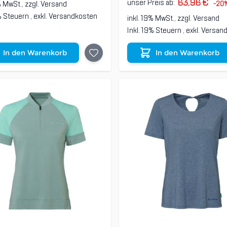
63,96 €
unser Preis ab:
% MwSt., zzgl.
Versand
-20
9% Steuern
,
exkl.
Versandkosten
inkl. 19% MwSt., zzgl.
Versand
Inkl. 19% Steuern
,
exkl.
Versan
In den Warenkorb
In den Warenkorb