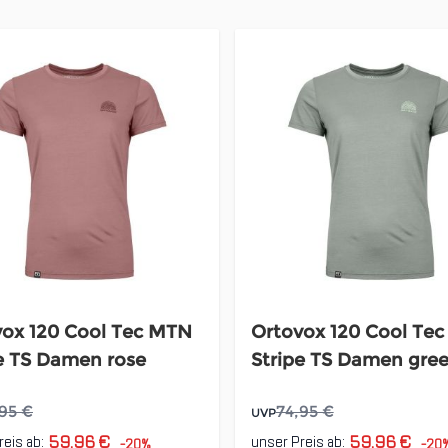
vox 120 Cool Tec MTN
Ortovox 120 Cool Te
e TS Damen rose
Stripe TS Damen gre
95 €
74,95 €
UVP
59,96 €
59,96 €
reis ab:
unser Preis ab:
-20%
-20