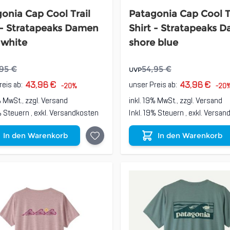
onia Cap Cool Trail
Patagonia Cap Cool T
 - Stratapeaks Damen
Shirt - Stratapeaks 
 white
shore blue
95 €
54,95 €
UVP
43,96 €
43,96 €
reis ab:
unser Preis ab:
-20%
-20
% MwSt., zzgl.
Versand
inkl. 19% MwSt., zzgl.
Versand
9% Steuern
,
exkl.
Versandkosten
Inkl. 19% Steuern
,
exkl.
Versan
In den Warenkorb
In den Warenkorb