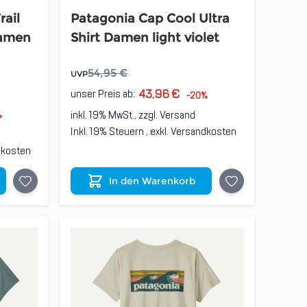
rail
Patagonia Cap Cool Ultra
Damen
Shirt Damen light violet
54,95 €
UVP
43,96 €
unser Preis ab:
-20%
inkl. 19% MwSt., zzgl.
Versand
%
Inkl. 19% Steuern
,
exkl.
Versandkosten
dkosten
In den Warenkorb