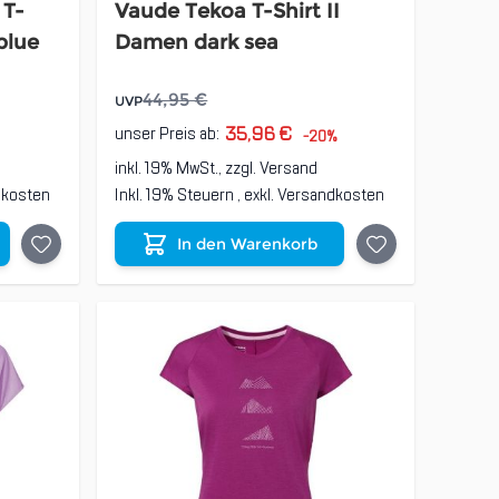
 T-
Vaude Tekoa T-Shirt II
blue
Damen dark sea
44,95 €
UVP
35,96 €
unser Preis ab:
-20%
inkl. 19% MwSt., zzgl.
Versand
dkosten
Inkl. 19% Steuern
,
exkl.
Versandkosten
In den Warenkorb