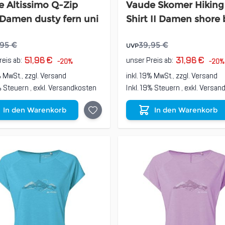
 Altissimo Q-Zip
Vaude Skomer Hiking
 Damen dusty fern uni
Shirt II Damen shore 
,95 €
39,95 €
UVP
51,96 €
31,96 €
reis ab:
unser Preis ab:
-20%
-20%
% MwSt., zzgl.
Versand
inkl. 19% MwSt., zzgl.
Versand
9% Steuern
,
exkl.
Versandkosten
Inkl. 19% Steuern
,
exkl.
Versan
In den Warenkorb
In den Warenkorb