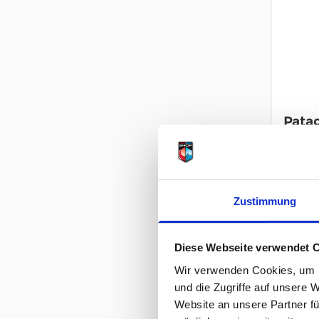
Patag
Shirt
quiet
54,
UVP
Zustimmung
unser P
inkl. 19
Diese Webseite verwendet 
Inkl. 1
Wir verwenden Cookies, um I
und die Zugriffe auf unsere 
Website an unsere Partner fü