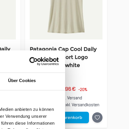
aily
Patagonia Cap Cool Daily
o
Shirt Boardshort Logo
Damen dyno white
54,95 €
Über Cookies
UVP
43,96 €
unser Preis ab:
%
-20%
inkl. 19% MwSt., zzgl.
Versand
dkosten
Inkl. 19% Steuern
,
exkl.
Versandkosten
 Medien anbieten zu können
hrer Verwendung unserer
In den Warenkorb
 führen diese Informationen