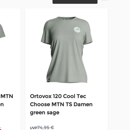
c MTN
Ortovox 120 Cool Tec
en
Choose MTN TS Damen
green sage
74,95 €
UVP
%