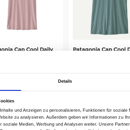
onia Cap Cool Daily
Patagonia Cap Cool D
 Trailcheck Damen
Shirt Boardshort Log
 violet
Damen blue sage
95 €
54,95 €
Details
UVP
43,96 €
43,96 €
reis ab:
unser Preis ab:
-20%
-20
% MwSt., zzgl.
Versand
inkl. 19% MwSt., zzgl.
Versand
Cookies
9% Steuern
,
exkl.
Versandkosten
Inkl. 19% Steuern
,
exkl.
Versan
nhalte und Anzeigen zu personalisieren, Funktionen für soziale
Website zu analysieren. Außerdem geben wir Informationen zu I
In den Warenkorb
In den Warenkorb
r soziale Medien, Werbung und Analysen weiter. Unsere Partner