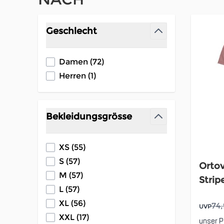
Zur Produktliste springen
Geschlecht
filter
products available
Damen
(
72
)
products available
Herren
(
1
)
Bekleidungsgrösse
filter
products available
XS
(
55
)
products available
S
(
57
)
Orto
products available
M
(
57
)
Strip
products available
L
(
57
)
products available
XL
(
56
)
74,
UVP
products available
XXL
(
17
)
unser P