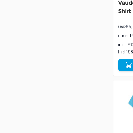
Vaude
Shirt
64
UVP
unser P
inkl. 19
Inkl. 1