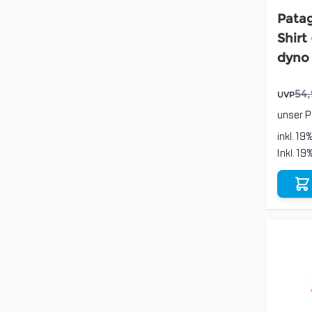
Patag
Shirt
dyno
54,
UVP
unser P
inkl. 19
Inkl. 1