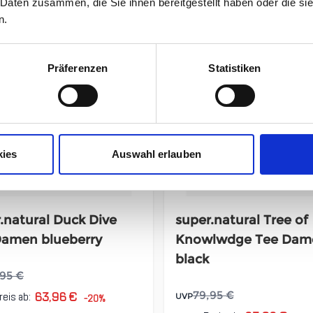
 Daten zusammen, die Sie ihnen bereitgestellt haben oder die s
n.
Präferenzen
Statistiken
kies
Auswahl erlauben
.natural Duck Dive
super.natural Tree of
Damen blueberry
Knowlwdge Tee Dam
black
,95 €
63,96 €
79,95 €
reis ab:
UVP
-20%