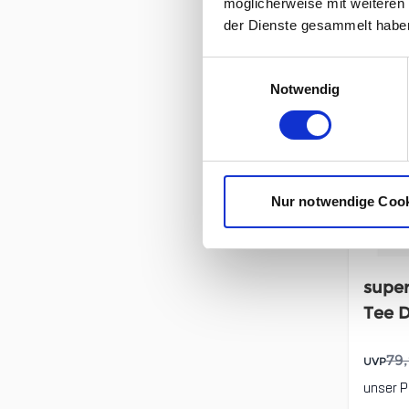
möglicherweise mit weiteren
der Dienste gesammelt habe
Einwilligungsauswahl
Notwendig
Nur notwendige Coo
super
Tee 
79
UVP
unser P