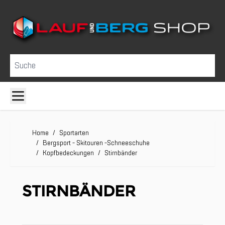
Direkt zum Inhalt
Suche
Home
/
Sportarten
/
Bergsport - Skitouren -Schneeschuhe
/
Kopfbedeckungen
/
Stirnbänder
STIRNBÄNDER