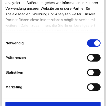
analysieren. Außerdem geben wir Informationen zu Ihrer
20,97 €
unser Preis ab:
-30%
Verwendung unserer Website an unsere Partner für
inkl. 19% MwSt., zzgl.
Versand
soziale Medien, Werbung und Analysen weiter. Unsere
Inkl. 19% Steuern
,
exkl.
Versandkosten
Partner führen diese Informationen möglicherweise mit
weiteren Daten zusammen, die Sie ihnen bereitgestellt
In den Warenkorb
haben oder die sie im Rahmen Ihrer Nutzung der Dienste
gesammelt haben.
Einwilligungsauswahl
Notwendig
Präferenzen
Statistiken
Marketing