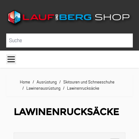
Direkt zum Inhalt
Suche
Home
/
Ausrüstung
/
Skitouren und Schneeschuhe
/
Lawinenausrüstung
/
Lawinenrucksäcke
LAWINENRUCKSÄCKE