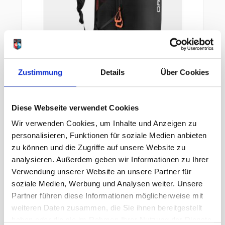
Zustimmung
Details
Über Cookies
Diese Webseite verwendet Cookies
Ortovox Avabag Litric Tour 28S
Wir verwenden Cookies, um Inhalte und Anzeigen zu
black
personalisieren, Funktionen für soziale Medien anbieten
zu können und die Zugriffe auf unsere Website zu
analysieren. Außerdem geben wir Informationen zu Ihrer
1.149,95 €
UVP
Verwendung unserer Website an unsere Partner für
999,00 €
unser Preis ab:
-13%
soziale Medien, Werbung und Analysen weiter. Unsere
inkl. 19% MwSt., zzgl.
Versand
Partner führen diese Informationen möglicherweise mit
Inkl. 19% Steuern
,
exkl.
Versandkosten
weiteren Daten zusammen, die Sie ihnen bereitgestellt
haben oder die sie im Rahmen Ihrer Nutzung der Dienste