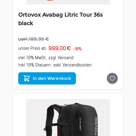
Ortovox Avabag Litric Tour 36s
black
1.189,95 €
UVP
999,00 €
unser Preis ab:
-16%
inkl. 19% MwSt., zzgl.
Versand
Inkl. 19% Steuern
,
exkl.
Versandkosten
In den Warenkorb