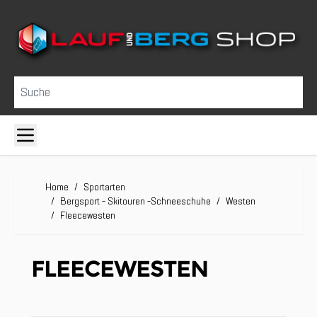
Direkt zum Inhalt
Suche
Home
/
Sportarten
/
Bergsport - Skitouren -Schneeschuhe
/
Westen
/
Fleecewesten
FLEECEWESTEN