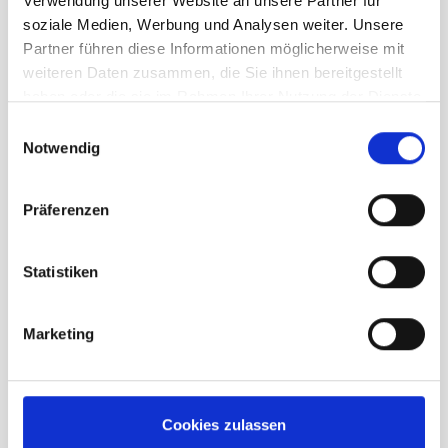
Verwendung unserer Website an unsere Partner für
soziale Medien, Werbung und Analysen weiter. Unsere
Partner führen diese Informationen möglicherweise mit
weiteren Daten zusammen, die Sie ihnen bereitgestellt
haben oder die sie im Rahmen Ihrer Nutzung der Dienste
gesammelt haben.
Einwilligungsauswahl
Notwendig
Präferenzen
Ivanhoe Kurre Vest Herren black
Statistiken
149,95 €
UVP
104,97 €
unser Preis ab:
-30%
Marketing
inkl. 19% MwSt., zzgl.
Versand
Inkl. 19% Steuern
,
exkl.
Versandkosten
In den Warenkorb
Cookies zulassen