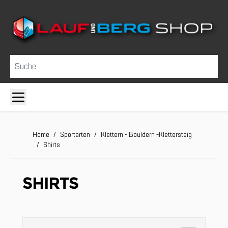
Direkt zum Inhalt
Suche
Home
/
Sportarten
/
Klettern - Bouldern -Klettersteig
/
Shirts
SHIRTS