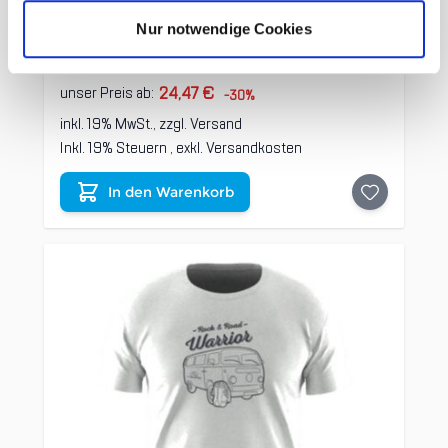
night sky
Nur notwendige Cookies
34,95 €
UVP
24,47 €
unser Preis ab:
-30%
inkl. 19% MwSt., zzgl.
Versand
Inkl. 19% Steuern
,
exkl.
Versandkosten
In den Warenkorb