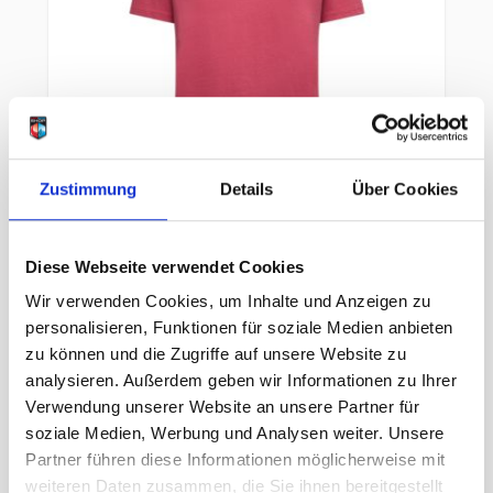
Zustimmung
Details
Über Cookies
La Sportiva Moon Climb T-Shirt
Diese Webseite verwendet Cookies
Damen rosebay
Wir verwenden Cookies, um Inhalte und Anzeigen zu
personalisieren, Funktionen für soziale Medien anbieten
44,95 €
zu können und die Zugriffe auf unsere Website zu
UVP
analysieren. Außerdem geben wir Informationen zu Ihrer
31,47 €
unser Preis ab:
-30%
Verwendung unserer Website an unsere Partner für
inkl. 19% MwSt., zzgl.
Versand
soziale Medien, Werbung und Analysen weiter. Unsere
Inkl. 19% Steuern
,
exkl.
Versandkosten
Partner führen diese Informationen möglicherweise mit
weiteren Daten zusammen, die Sie ihnen bereitgestellt