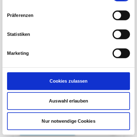
Präferenzen
Statistiken
Marketing
La Sportiva Bolt Pant Damen
limestone
Cookies zulassen
99,95 €
UVP
79,96 €
unser Preis ab:
-20%
Auswahl erlauben
inkl. 19% MwSt., zzgl.
Versand
Inkl. 19% Steuern
,
exkl.
Versandkosten
Nur notwendige Cookies
In den Warenkorb