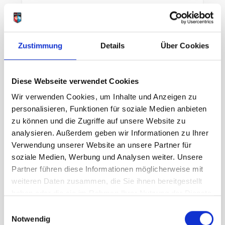
Salewa Pedroc 5 DST Pant Damen
black
Zustimmung
Details
Über Cookies
119,95 €
UVP
95,96 €
unser Preis ab:
-20%
inkl. 19% MwSt., zzgl.
Versand
Diese Webseite verwendet Cookies
Inkl. 19% Steuern
,
exkl.
Versandkosten
Wir verwenden Cookies, um Inhalte und Anzeigen zu
personalisieren, Funktionen für soziale Medien anbieten
In den Warenkorb
zu können und die Zugriffe auf unsere Website zu
analysieren. Außerdem geben wir Informationen zu Ihrer
Verwendung unserer Website an unsere Partner für
soziale Medien, Werbung und Analysen weiter. Unsere
Partner führen diese Informationen möglicherweise mit
weiteren Daten zusammen, die Sie ihnen bereitgestellt
haben oder die sie im Rahmen Ihrer Nutzung der Dienste
gesammelt haben.
Einwilligungsauswahl
Notwendig