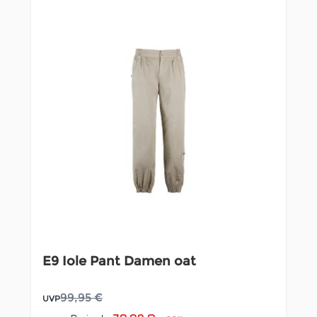
E9 Iole Pant Damen oat
99,95 €
UVP