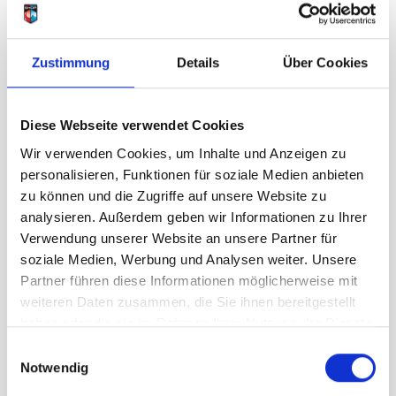
139,95 €
unser Preis ab:
Menge
Zustimmung
Details
Über Cookies
Diese Webseite verwendet Cookies
Wir verwenden Cookies, um Inhalte und Anzeigen zu
personalisieren, Funktionen für soziale Medien anbieten
zu können und die Zugriffe auf unsere Website zu
Clicken, um das Karussell zu überspringen
Wir haben andere Produkte
analysieren. Außerdem geben wir Informationen zu Ihrer
gefunden, die Ihnen gefallen
Verwendung unserer Website an unsere Partner für
soziale Medien, Werbung und Analysen weiter. Unsere
könnten!
Partner führen diese Informationen möglicherweise mit
weiteren Daten zusammen, die Sie ihnen bereitgestellt
haben oder die sie im Rahmen Ihrer Nutzung der Dienste
gesammelt haben.
Einwilligungsauswahl
Notwendig