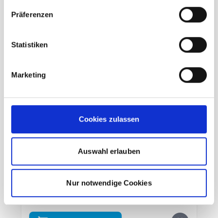
Präferenzen
Statistiken
Marketing
Cookies zulassen
Mammut Runbold IV Zip Off Pants
Damen strata
Auswahl erlauben
UVP
139,95 €
unser Preis ab:
Nur notwendige Cookies
111,96 €
-20%