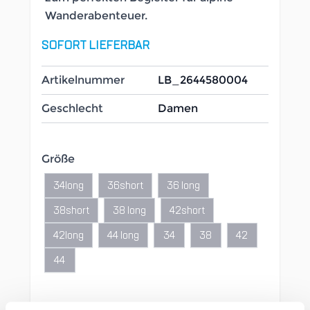
Wanderabenteuer.
SOFORT LIEFERBAR
Artikelnummer
LB_2644580004
Geschlecht
Damen
Größe
34long
36short
36 long
38short
38 long
42short
42long
44 long
34
38
42
44