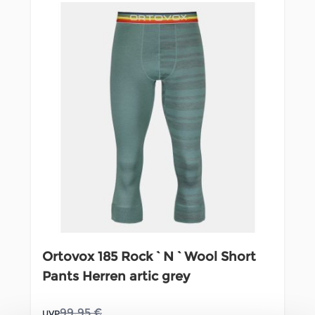
Ortovox 185 Rock`N`Wool Short
Pants Herren artic grey
99,95 €
UVP