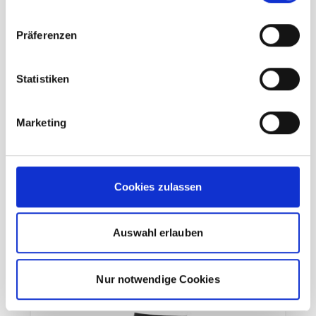
Präferenzen
Icebreaker 300 Fine Polar Thermo
Statistiken
Leggings Herren black
Marketing
179,95 €
UVP
125,97 €
unser Preis ab:
-30%
inkl. 19% MwSt., zzgl.
Versand
Cookies zulassen
Inkl. 19% Steuern
,
exkl.
Versandkosten
In den Warenkorb
Auswahl erlauben
Nur notwendige Cookies