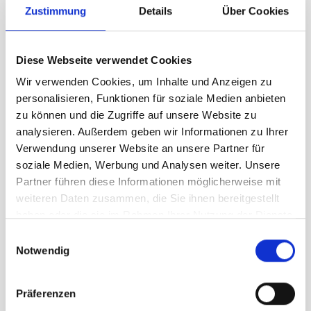
Zustimmung
Details
Über Cookies
XS
S
L
XXL
Diese Webseite verwendet Cookies
109,95 €
unser Preis ab:
Wir verwenden Cookies, um Inhalte und Anzeigen zu
personalisieren, Funktionen für soziale Medien anbieten
Menge
zu können und die Zugriffe auf unsere Website zu
analysieren. Außerdem geben wir Informationen zu Ihrer
Verwendung unserer Website an unsere Partner für
soziale Medien, Werbung und Analysen weiter. Unsere
Partner führen diese Informationen möglicherweise mit
weiteren Daten zusammen, die Sie ihnen bereitgestellt
haben oder die sie im Rahmen Ihrer Nutzung der Dienste
Beschreibung /
Artilect Boulder 125 Legging
gesammelt haben.
Einwilligungsauswahl
Herren black
Notwendig
Die herausragende Bluesign®-
Präferenzen
zertifizierte Nuyarn-Merino-Technologie