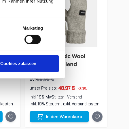
ie im Rahmen Ihrer Nutzung
Marketing
 - 5
Ortovox Classic Wool
Cookies zulassen
white
Mitten grey blend
69,95 €
UVP
48,97 €
unser Preis ab:
-30%
inkl. 19% MwSt., zzgl.
Versand
dkosten
Inkl. 19% Steuern
,
exkl.
Versandkosten
In den Warenkorb