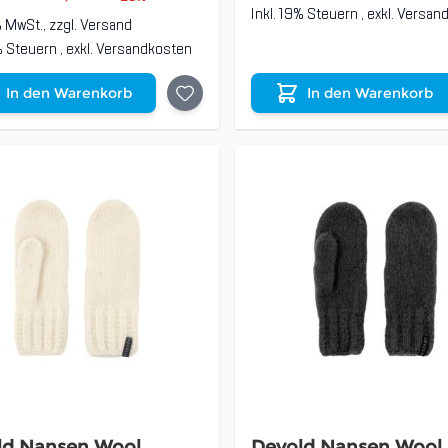
Inkl. 19% Steuern
,
exkl.
Versan
% MwSt., zzgl.
Versand
9% Steuern
,
exkl.
Versandkosten
In den Warenkorb
In den Warenkorb
ld Nansen Wool
Devold Nansen Wool