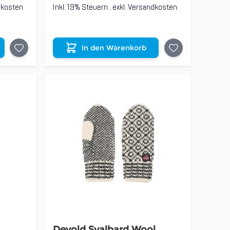
dkosten
Inkl. 19% Steuern
,
exkl.
Versandkosten
In den Warenkorb
Devold Svalbard Wool