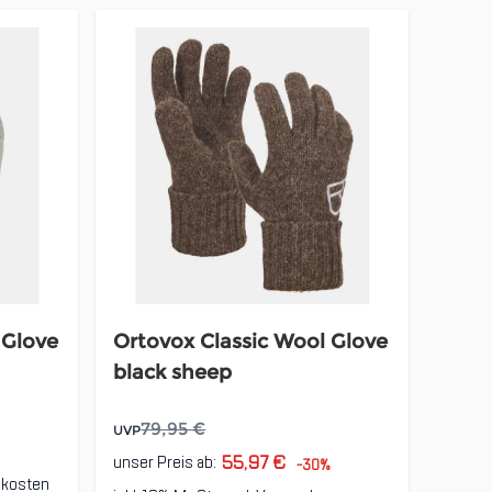
 Glove
Ortovox Classic Wool Glove
black sheep
79,95 €
UVP
55,97 €
unser Preis ab:
-30%
dkosten