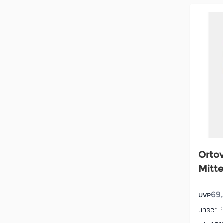
Ortov
Mitte
69
UVP
unser P