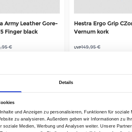
a Army Leather Gore-
Hestra Ergo Grip CZo
 5 Finger black
Vernum kork
,95 €
149,95 €
UVP
132,97 €
104,97 €
reis ab:
unser Preis ab:
-30%
-30
% MwSt., zzgl.
Versand
inkl. 19% MwSt., zzgl.
Versand
9% Steuern
,
exkl.
Versandkosten
Inkl. 19% Steuern
,
exkl.
Versan
Details
In den Warenkorb
In den Warenkorb
Cookies
nhalte und Anzeigen zu personalisieren, Funktionen für soziale
Website zu analysieren. Außerdem geben wir Informationen zu I
r soziale Medien, Werbung und Analysen weiter. Unsere Partner