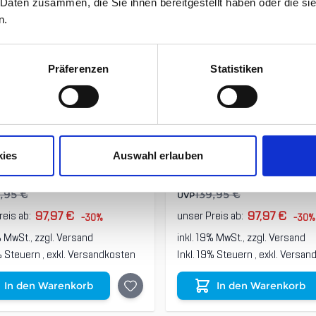
 Daten zusammen, die Sie ihnen bereitgestellt haben oder die s
n.
Präferenzen
Statistiken
ox Merino Freeride 3
Hestra Heli Ski Female
kies
Auswahl erlauben
r Glove Damen black
Finger Damen khaki 
,95 €
139,95 €
UVP
97,97 €
97,97 €
reis ab:
unser Preis ab:
-30%
-30%
% MwSt., zzgl.
Versand
inkl. 19% MwSt., zzgl.
Versand
9% Steuern
,
exkl.
Versandkosten
Inkl. 19% Steuern
,
exkl.
Versan
In den Warenkorb
In den Warenkorb