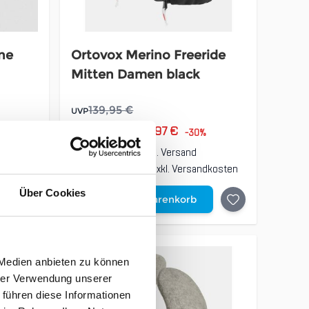
ne
Ortovox Merino Freeride
Mitten Damen black
139,95 €
UVP
97,97 €
unser Preis ab:
%
-30%
inkl. 19% MwSt., zzgl.
Versand
dkosten
Inkl. 19% Steuern
,
exkl.
Versandkosten
Über Cookies
In den Warenkorb
 Medien anbieten zu können
hrer Verwendung unserer
 führen diese Informationen