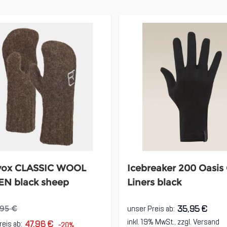
vox CLASSIC WOOL
Icebreaker 200 Oasis
EN black sheep
Liners black
35,95 €
unser Preis ab:
,95 €
inkl. 19% MwSt., zzgl.
Versand
47,96 €
reis ab:
-20%