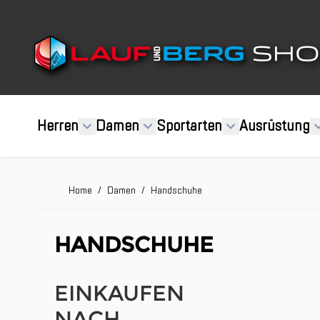
Direkt zum Inhalt
Herren
Damen
Sportarten
Ausrüstung
Home
/
Damen
/
Handschuhe
HANDSCHUHE
EINKAUFEN
NACH