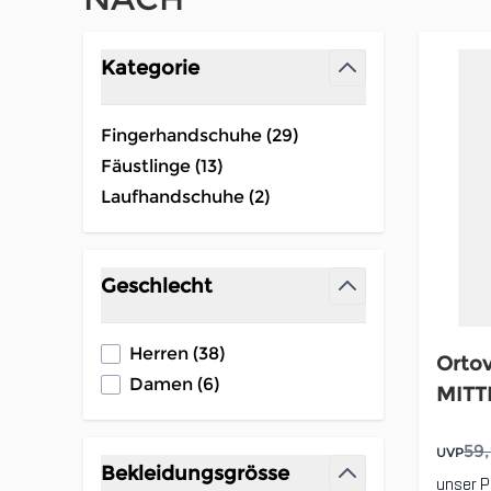
Zur Produktliste springen
Kategorie
filter
Fingerhandschuhe (
29
)
products available
Fäustlinge (
13
)
products available
Laufhandschuhe (
2
)
products available
Geschlecht
filter
products available
Herren
(
38
)
Orto
products available
Damen
(
6
)
MITT
59
UVP
Bekleidungsgrösse
unser P