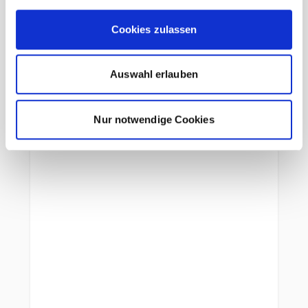
Cookies zulassen
Beschreibung /
Ortovox Tour Pro Cover Glove
Damen ice
Auswahl erlauben
Anziehhilfe
Nur notwendige Cookies
Wasserabweisend und winddicht
Klett-regulierbare Manschette
Verstärkung an Daumen und Zeigefinger
100% Merinowolle auf der Haut
Wattierung aus recycelter Merinowolle
Glove-Hoody für Schutz bei jedem
Wetter
Ventilations-Öffnung am Handrücken
Smart-Finger (Displaybedienung von
Smartphone)