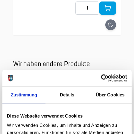
Menge
Clicken, um das Karussell zu überspringen
Wir haben andere Produkte
gefunden, die Ihnen gefallen
könnten!
Zustimmung
Details
Über Cookies
Diese Webseite verwendet Cookies
Wir verwenden Cookies, um Inhalte und Anzeigen zu
personalisieren, Funktionen für soziale Medien anbieten