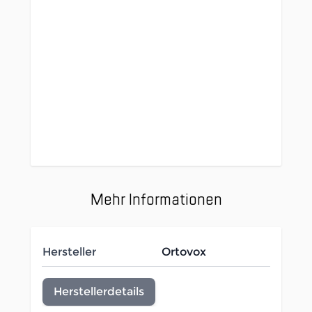
HAUPTSTOFF: 75 % Polyamid + 18 %
Wolle (OWP-MERINO) + 7 % Elasthan
EINSÄTZE: 100 % Ziegenleder
WATTIERUNG: 50% recycelte Wolle
(MERINO) + 38 % Wolle (MERINO) + 12 %
Polyester FUTTER: 100 % Schurwolle
(OWP-MERINO)
Mehr Informationen
Hersteller
Ortovox
Herstellerdetails