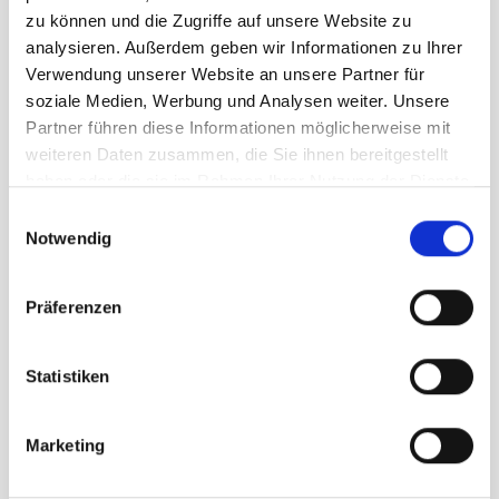
zu können und die Zugriffe auf unsere Website zu
analysieren. Außerdem geben wir Informationen zu Ihrer
Verwendung unserer Website an unsere Partner für
soziale Medien, Werbung und Analysen weiter. Unsere
Partner führen diese Informationen möglicherweise mit
weiteren Daten zusammen, die Sie ihnen bereitgestellt
haben oder die sie im Rahmen Ihrer Nutzung der Dienste
gesammelt haben.
Einwilligungsauswahl
Notwendig
Ortovox Tour Pro Cover Glove
Herren pacific
Präferenzen
UVP
99,95 €
unser Preis ab:
Statistiken
69,97 €
-30%
Marketing
In den Warenkorb