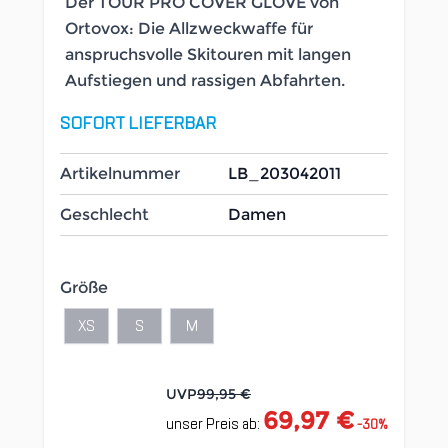
Der TOUR PRO COVER GLOVE von
Ortovox: Die Allzweckwaffe für
anspruchsvolle Skitouren mit langen
Aufstiegen und rassigen Abfahrten.
SOFORT LIEFERBAR
Artikelnummer
LB_203042011
Geschlecht
Damen
Größe
XS
S
M
UVP
99,95 €
69,97 €
unser Preis ab:
-
30
%