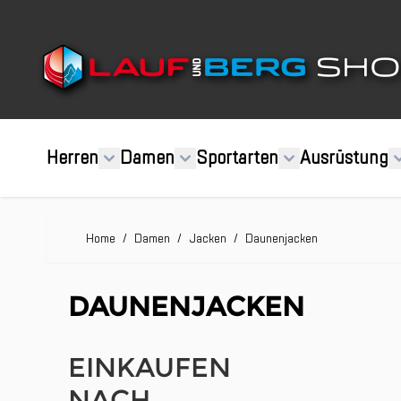
Direkt zum Inhalt
Herren
Damen
Sportarten
Ausrüstung
Home
/
Damen
/
Jacken
/
Daunenjacken
DAUNENJACKEN
EINKAUFEN
NACH