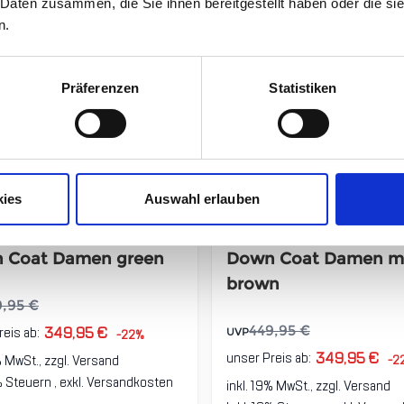
 Daten zusammen, die Sie ihnen bereitgestellt haben oder die s
n.
Präferenzen
Statistiken
kies
Auswahl erlauben
isk Aukea Bonded
Nordisk Aukea Bond
 Coat Damen green
Down Coat Damen m
brown
9,95 €
349,95 €
449,95 €
reis ab:
UVP
-22%
349,95 €
unser Preis ab:
% MwSt., zzgl.
Versand
-2
9% Steuern
,
exkl.
Versandkosten
inkl. 19% MwSt., zzgl.
Versand