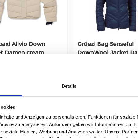
axi Alivio Down
Grüezi Bag Senseful
et Damen cream
DownWool Jacket D
saphir blue
9,95 €
249,95 €
unser Preis ab:
279,96 €
reis ab:
-20%
inkl. 19% MwSt., zzgl.
Versand
Details
% MwSt., zzgl.
Versand
Inkl. 19% Steuern
,
exkl.
Versan
9% Steuern
,
exkl.
Versandkosten
Cookies
In den Warenkorb
In den Warenkorb
nhalte und Anzeigen zu personalisieren, Funktionen für soziale
Website zu analysieren. Außerdem geben wir Informationen zu I
r soziale Medien, Werbung und Analysen weiter. Unsere Partner