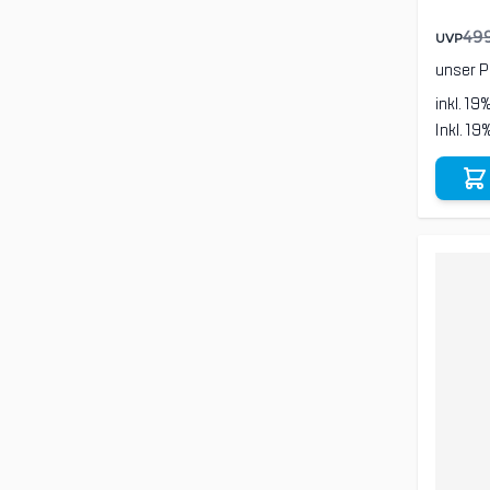
49
UVP
unser P
inkl. 19
Inkl. 1