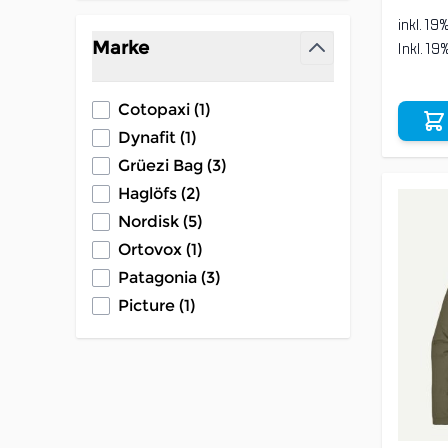
inkl. 19
Marke
Inkl. 1
filter
products available
Cotopaxi
(
1
)
products available
Dynafit
(
1
)
products available
Grüezi Bag
(
3
)
products available
Haglöfs
(
2
)
products available
Nordisk
(
5
)
products available
Ortovox
(
1
)
products available
Patagonia
(
3
)
products available
Picture
(
1
)