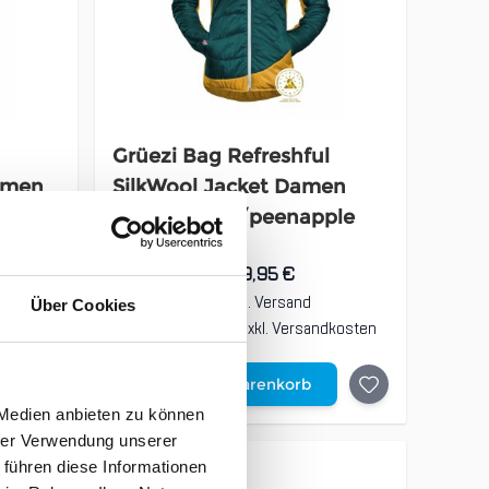
Grüezi Bag Refreshful
amen
SilkWool Jacket Damen
ocean green/peenapple
279,95 €
unser Preis ab:
inkl. 19% MwSt., zzgl.
Versand
Über Cookies
dkosten
Inkl. 19% Steuern
,
exkl.
Versandkosten
In den Warenkorb
 Medien anbieten zu können
hrer Verwendung unserer
 führen diese Informationen