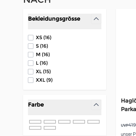
Zur Produktliste springen
Bekleidungsgrösse
filter
products available
XS
(
16
)
products available
S
(
16
)
products available
M
(
16
)
products available
L
(
16
)
products available
XL
(
15
)
products available
XXL
(
9
)
Haglö
Farbe
Park
filter
419
UVP
unser P