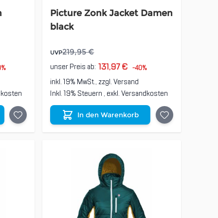
n
Picture Zonk Jacket Damen
black
219,95 €
UVP
131,97 €
unser Preis ab:
0%
-40%
inkl. 19% MwSt., zzgl.
Versand
dkosten
Inkl. 19% Steuern
,
exkl.
Versandkosten
In den Warenkorb