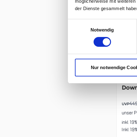
möglicherweise mit weiteren
der Dienste gesammelt habe
Einwilligungsauswahl
Notwendig
Nur notwendige Coo
Nord
Down
44
UVP
unser P
inkl. 19
Inkl. 1