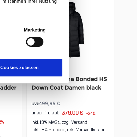
ie im Rahmen Ihrer Nutzung
Marketing
Cookies zulassen
ed
Nordisk Moana Bonded HS
adder
Down Coat Damen black
499,95 €
UVP
379,00 €
unser Preis ab:
-24%
inkl. 19% MwSt., zzgl.
Versand
2%
Inkl. 19% Steuern
,
exkl.
Versandkosten