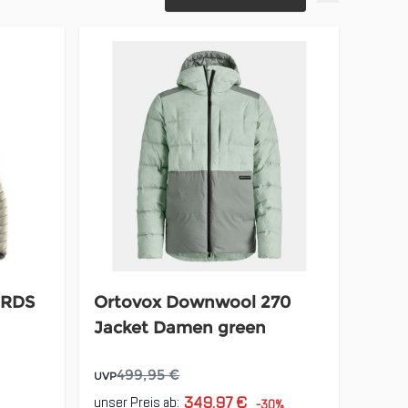
 RDS
Ortovox Downwool 270
Jacket Damen green
499,95 €
UVP
349,97 €
unser Preis ab:
-30%