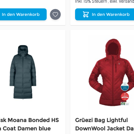
Inkl. 19% Steuern
,
exkl.
Versan
In den Warenkorb
In den Warenkorb
isk Moana Bonded HS
Grüezi Bag Lightful
 Coat Damen blue
DownWool Jacket D