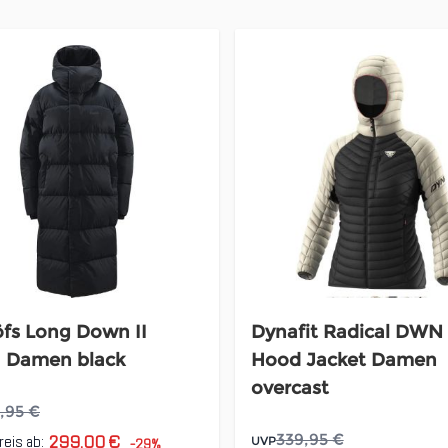
fs Long Down II
Dynafit Radical DWN
a Damen black
Hood Jacket Damen
overcast
,95 €
299,00 €
339,95 €
reis ab:
UVP
-29%