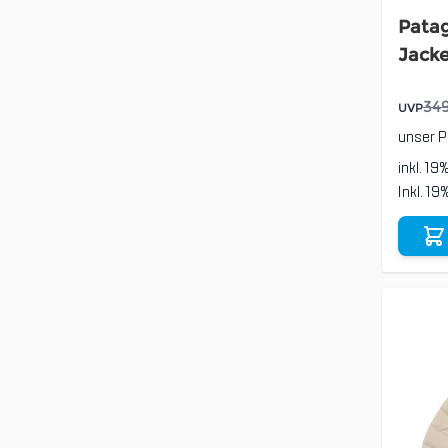
Pata
Jack
34
UVP
unser P
inkl. 19
Inkl. 1