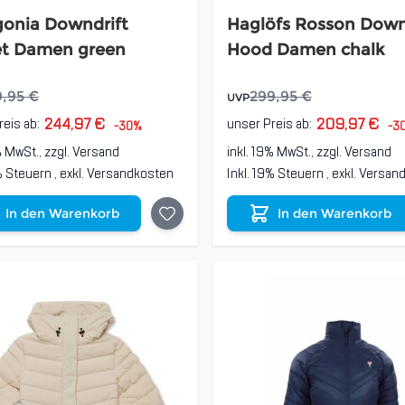
gonia Downdrift
Haglöfs Rosson Dow
et Damen green
Hood Damen chalk
9,95 €
299,95 €
UVP
244,97 €
209,97 €
reis ab:
unser Preis ab:
-30%
-3
% MwSt., zzgl.
Versand
inkl. 19% MwSt., zzgl.
Versand
9% Steuern
,
exkl.
Versandkosten
Inkl. 19% Steuern
,
exkl.
Versan
In den Warenkorb
In den Warenkorb