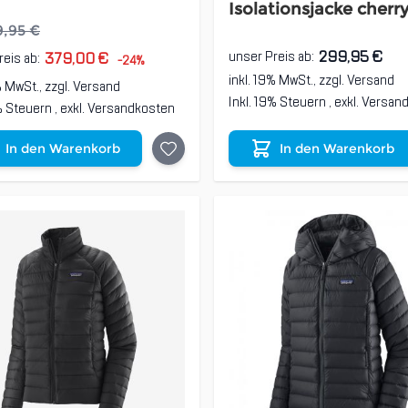
Isolationsjacke cherr
9,95 €
299,95 €
unser Preis ab:
379,00 €
reis ab:
-24%
inkl. 19% MwSt., zzgl.
Versand
% MwSt., zzgl.
Versand
Inkl. 19% Steuern
,
exkl.
Versan
9% Steuern
,
exkl.
Versandkosten
In den Warenkorb
In den Warenkorb