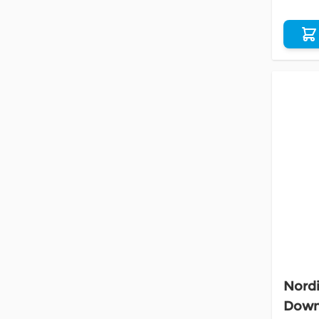
Nord
Down