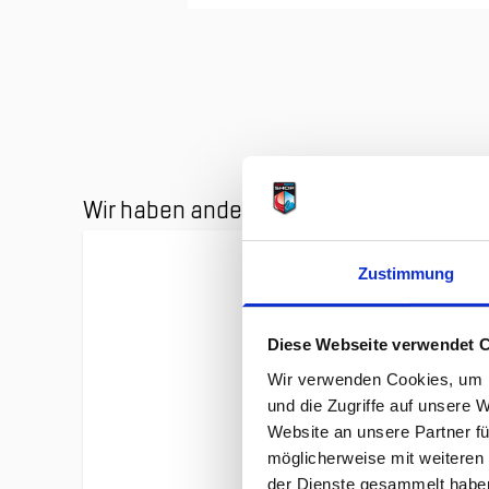
Clicken, um das Karussell zu überspringen
Wir haben andere Produkte gefunden, d
Zustimmung
Diese Webseite verwendet 
Wir verwenden Cookies, um I
und die Zugriffe auf unsere 
Website an unsere Partner fü
möglicherweise mit weiteren
der Dienste gesammelt habe