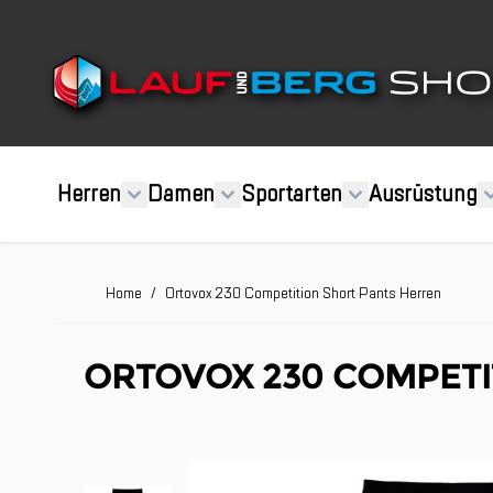
Direkt zum Inhalt
Herren
Damen
Sportarten
Ausrüstung
Home
/
Ortovox 230 Competition Short Pants Herren
ORTOVOX 230 COMPETI
Clicken, um das Karussell zu überspringen