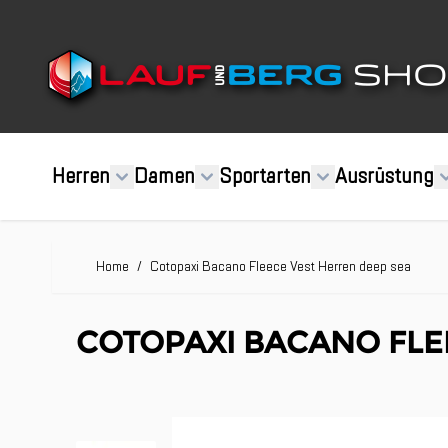
Direkt zum Inhalt
Herren
Damen
Sportarten
Ausrüstung
Home
/
Cotopaxi Bacano Fleece Vest Herren deep sea
COTOPAXI BACANO FLE
Clicken, um das Karussell zu überspringen