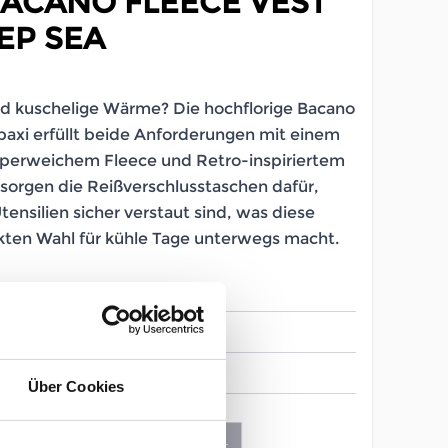
BACANO FLEECE VEST
EP SEA
nd kuschelige Wärme? Die hochflorige Bacano
axi erfüllt beide Anforderungen mit einem
uperweichem Fleece und Retro-inspiriertem
orgen die Reißverschlusstaschen dafür,
tensilien sicher verstaut sind, was diese
kten Wahl für kühle Tage unterwegs macht.
LB_2647310005
Herren
Über Cookies
M
L
XL