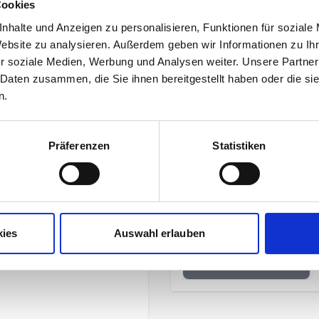
Cookies
nhalte und Anzeigen zu personalisieren, Funktionen für soziale
UVP
149,95 €
Website zu analysieren. Außerdem geben wir Informationen zu I
119,96 
r soziale Medien, Werbung und Analysen weiter. Unsere Partner
unser Preis ab:
 Daten zusammen, die Sie ihnen bereitgestellt haben oder die s
n.
Präferenzen
Statistiken
Mehr Informationen
Herren deep sea
Hersteller
kies
Auswahl erlauben
lüssen
Herstellerdetails
ndchen und Saum