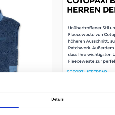
COTOPAXI 
HERREN DE
Unübertroffener Stil u
Fleeceweste von Cotop
höheren Ausschnitt, s
Patchwork. Außerdem s
dass Ihre wichtigsten U
Fleeceweste zur perfe
SOFORT LIEFERBAR
Artikelnummer
Geschlecht
Details
Größe