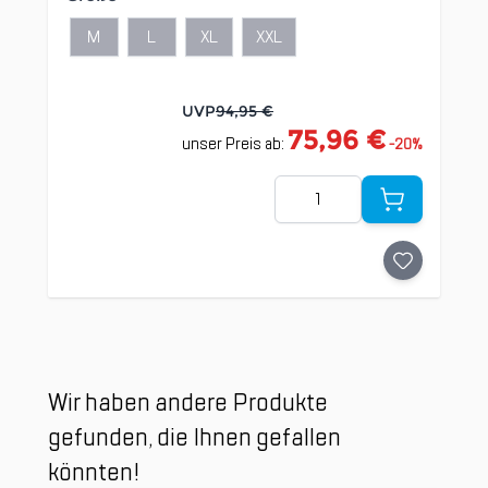
M
L
XL
XXL
UVP
94,95 €
75,96 €
unser Preis ab:
-
20
%
Menge
Clicken, um das Karussell zu überspringen
Wir haben andere Produkte
gefunden, die Ihnen gefallen
könnten!