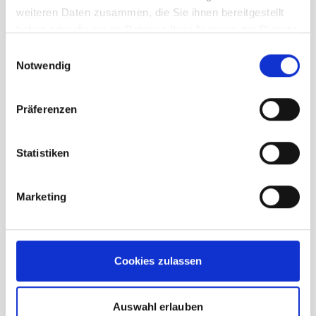
weiteren Daten zusammen, die Sie ihnen bereitgestellt
haben oder die sie im Rahmen Ihrer Nutzung der Dienste
gesammelt haben.
Einwilligungsauswahl
Notwendig
Präferenzen
Statistiken
Ortovox 150 Cool Clean TS Herren
Marketing
black
UVP
84,95 €
Cookies zulassen
unser Preis ab:
67,96 €
-20%
Auswahl erlauben