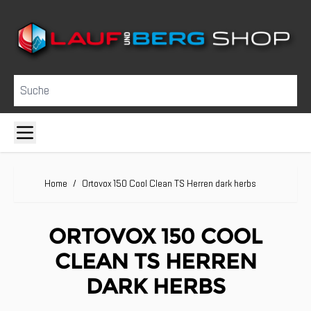
Direkt zum Inhalt
Suche
Home
/
Ortovox 150 Cool Clean TS Herren dark herbs
ORTOVOX 150 COOL
CLEAN TS HERREN
DARK HERBS