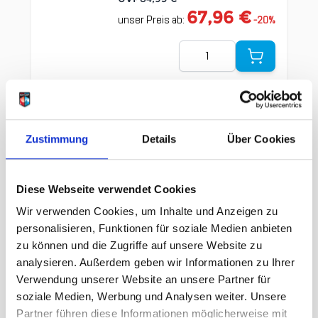
67,96 €
unser Preis ab:
-
20
%
Menge
Zustimmung
Details
Über Cookies
Clicken, um das Karussell zu überspringen
Wir haben andere Produkte
Diese Webseite verwendet Cookies
gefunden, die Ihnen gefallen
Wir verwenden Cookies, um Inhalte und Anzeigen zu
personalisieren, Funktionen für soziale Medien anbieten
könnten!
zu können und die Zugriffe auf unsere Website zu
analysieren. Außerdem geben wir Informationen zu Ihrer
Verwendung unserer Website an unsere Partner für
soziale Medien, Werbung und Analysen weiter. Unsere
Partner führen diese Informationen möglicherweise mit