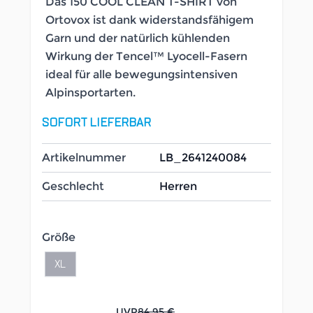
Das 150 COOL CLEAN T-SHIRT von
Ortovox ist dank widerstandsfähigem
Garn und der natürlich kühlenden
Wirkung der Tencel™ Lyocell-Fasern
ideal für alle bewegungsintensiven
Alpinsportarten.
SOFORT LIEFERBAR
Artikelnummer
LB_2641240084
Geschlecht
Herren
Größe
XL
UVP
84,95 €