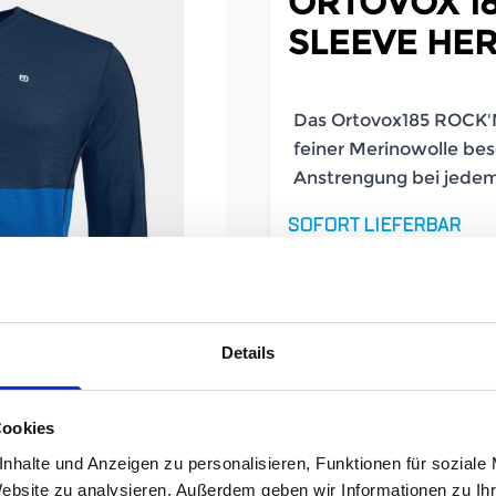
ORTOVOX 1
SLEEVE HE
Das Ortovox185 ROCK'
feiner Merinowolle bes
Anstrengung bei jede
SOFORT LIEFERBAR
Artikelnummer
Geschlecht
Details
Größe
Cookies
nhalte und Anzeigen zu personalisieren, Funktionen für soziale
119,95 
Website zu analysieren. Außerdem geben wir Informationen zu I