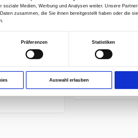
unser Preis ab:
r soziale Medien, Werbung und Analysen weiter. Unsere Partner
 Daten zusammen, die Sie ihnen bereitgestellt haben oder die s
n.
Präferenzen
Statistiken
Mehr Informationen
NG SLEEVE Herren deep
Hersteller
sern
kies
Auswahl erlauben
Herstellerdetails
nd