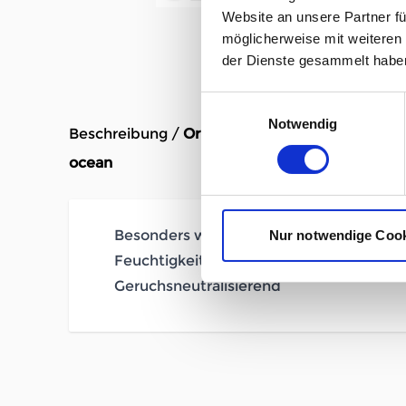
Website an unsere Partner fü
möglicherweise mit weiteren
der Dienste gesammelt habe
Einwilligungsauswahl
Notwendig
Beschreibung /
Ortovox 185 ROCK'N'WOOL LO
ocean
Besonders weich durch 19 Mikron Wollfa
Nur notwendige Coo
Feuchtigkeits- und temperaturreguliere
Geruchsneutralisierend