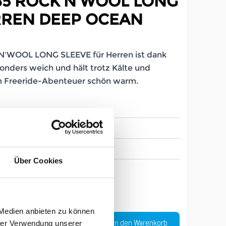
85 ROCK'N'WOOL LONG
RREN DEEP OCEAN
N'WOOL LONG SLEEVE für Herren ist dank
onders weich und hält trotz Kälte und
m Freeride-Abenteuer schön warm.
LB_2641270031
Herren
Über Cookies
XL
 Medien anbieten zu können
Menge
In den Warenkorb
€
hrer Verwendung unserer