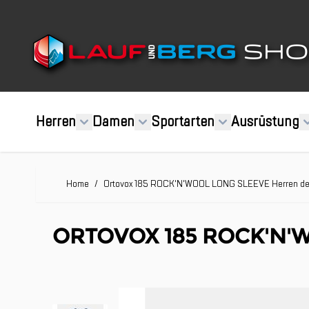
Direkt zum Inhalt
Herren
Damen
Sportarten
Ausrüstung
Home
/
Ortovox 185 ROCK'N'WOOL LONG SLEEVE Herren d
ORTOVOX 185 ROCK'N'
Clicken, um das Karussell zu überspringen