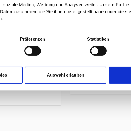
unser Preis ab:
r soziale Medien, Werbung und Analysen weiter. Unsere Partner
 Daten zusammen, die Sie ihnen bereitgestellt haben oder die s
n.
Präferenzen
Statistiken
Mehr Informationen
rts Damen
en die Körpertemperatur
Hersteller
r Geruchsbildung
kies
Auswahl erlauben
Herstellerdetails