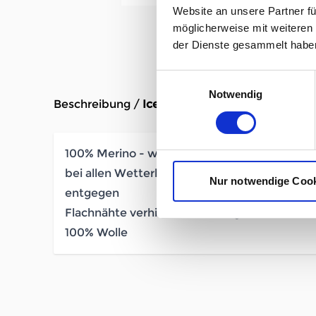
Website an unsere Partner fü
möglicherweise mit weiteren
der Dienste gesammelt habe
Einwilligungsauswahl
Notwendig
Beschreibung /
Icebreaker 200 Oasis Boy Sho
100% Merino - weiche Merinofasern regulier
bei allen Wetterbedingungen und wirken de
Nur notwendige Coo
entgegen
Flachnähte verhindern Reibung
100% Wolle