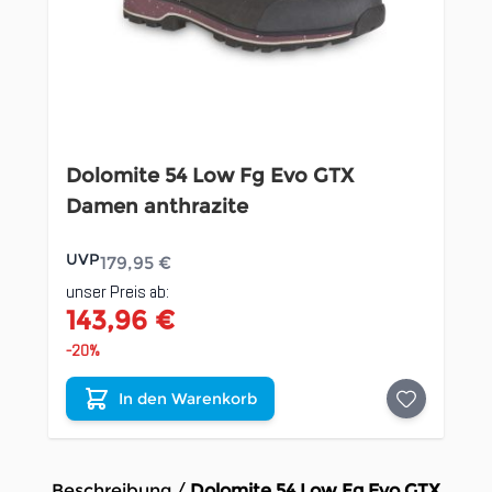
Dolomite 54 Low Fg Evo GTX
Damen anthrazite
UVP
179,95 €
unser Preis ab:
143,96 €
-20%
In den Warenkorb
Beschreibung /
Dolomite 54 Low Fg Evo GTX