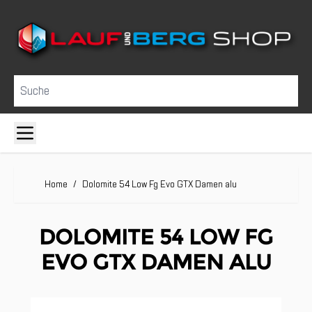
Direkt zum Inhalt
Suche
Home
/
Dolomite 54 Low Fg Evo GTX Damen alu
DOLOMITE 54 LOW FG
EVO GTX DAMEN ALU
Clicken, um das Karussell zu überspringen