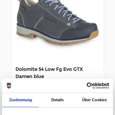
Dolomite 54 Low Fg Evo GTX
Damen blue
UVP
179,95 €
unser Preis ab:
Zustimmung
Details
Über Cookies
143,96 €
-20%