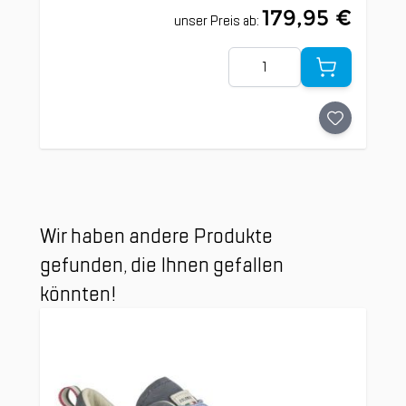
179,95 €
unser Preis ab:
Menge
Clicken, um das Karussell zu überspringen
Wir haben andere Produkte
gefunden, die Ihnen gefallen
könnten!