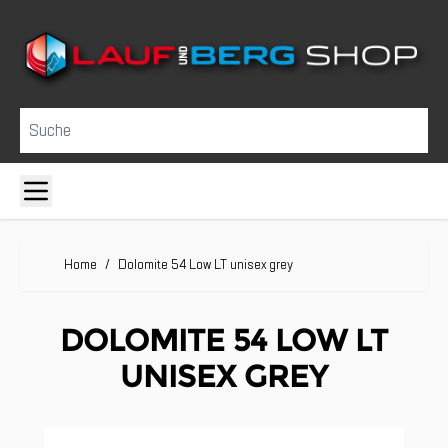
Direkt zum Inhalt
Suche
Home
/
Dolomite 54 Low LT unisex grey
DOLOMITE 54 LOW LT
UNISEX GREY
Clicken, um das Karussell zu überspringen