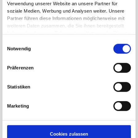
Verwendung unserer Website an unsere Partner für
soziale Medien, Werbung und Analysen weiter. Unsere
UVP
179,95 €
Partner führen diese Informationen möglicherweise mit
143,96 €
unser Preis ab:
-
20
%
weiteren Daten zusammen, die Sie ihnen bereitgestellt
haben oder die sie im Rahmen Ihrer Nutzung der Dienste
Menge
gesammelt haben.
Einwilligungsauswahl
Notwendig
Präferenzen
Beschreibung /
Dolomite 54 Low LT unisex
Statistiken
grey
Marketing
Bestens für Alltag, Reisen und
Spaziergänge geeignet
Für ultimativen Tragekomfort
Cookies zulassen