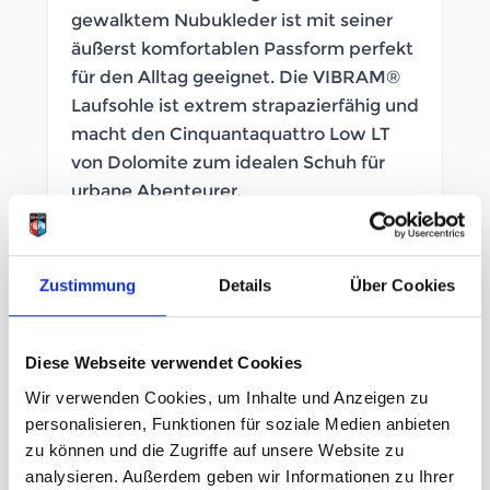
gewalktem Nubukleder ist mit seiner
äußerst komfortablen Passform perfekt
für den Alltag geeignet. Die VIBRAM®
Laufsohle ist extrem strapazierfähig und
macht den Cinquantaquattro Low LT
von Dolomite zum idealen Schuh für
urbane Abenteurer.
SOFORT LIEFERBAR
Zustimmung
Details
Über Cookies
Artikelnummer
LB_364251038
Geschlecht
Herren
Diese Webseite verwendet Cookies
Wir verwenden Cookies, um Inhalte und Anzeigen zu
Größe
personalisieren, Funktionen für soziale Medien anbieten
zu können und die Zugriffe auf unsere Website zu
11½ Uk
12 Uk
12½ Uk
analysieren. Außerdem geben wir Informationen zu Ihrer