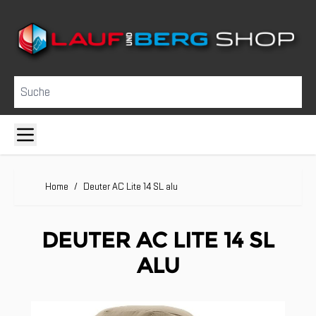
Direkt zum Inhalt
Suche
Home
/
Deuter AC Lite 14 SL alu
DEUTER AC LITE 14 SL
ALU
Clicken, um das Karussell zu überspringen