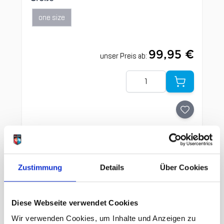
one size
99,95 €
unser Preis ab:
Menge
Zustimmung
Details
Über Cookies
Clicken, um das Karussell zu überspringen
Wir haben andere Produkte
gefunden, die Ihnen gefallen
Diese Webseite verwendet Cookies
könnten!
Wir verwenden Cookies, um Inhalte und Anzeigen zu