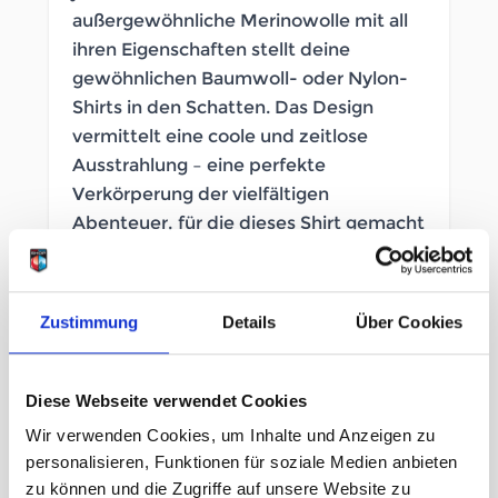
außergewöhnliche Merinowolle mit all
ihren Eigenschaften stellt deine
gewöhnlichen Baumwoll- oder Nylon-
Shirts in den Schatten. Das Design
vermittelt eine coole und zeitlose
Ausstrahlung – eine perfekte
Verkörperung der vielfältigen
Abenteuer, für die dieses Shirt gemacht
ist. Probiere es aus, und du wirst
verstehen, warum die Outdoor-
Community auf Merino schwört.
Zustimmung
Details
Über Cookies
SOFORT LIEFERBAR
Diese Webseite verwendet Cookies
Artikelnummer
LB_2641240098
Wir verwenden Cookies, um Inhalte und Anzeigen zu
Geschlecht
Herren
personalisieren, Funktionen für soziale Medien anbieten
zu können und die Zugriffe auf unsere Website zu