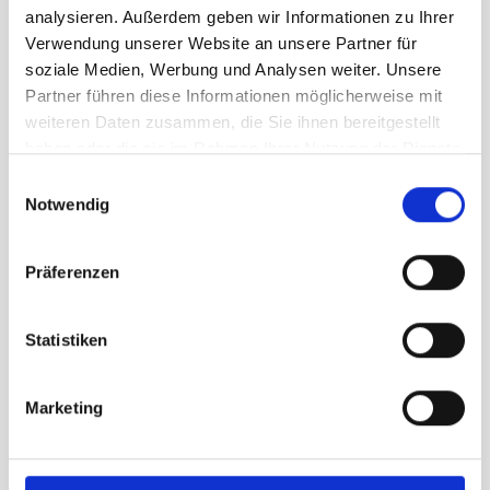
analysieren. Außerdem geben wir Informationen zu Ihrer
Größe
Verwendung unserer Website an unsere Partner für
soziale Medien, Werbung und Analysen weiter. Unsere
XXL
Partner führen diese Informationen möglicherweise mit
weiteren Daten zusammen, die Sie ihnen bereitgestellt
haben oder die sie im Rahmen Ihrer Nutzung der Dienste
64,95 €
unser Preis ab:
gesammelt haben.
Einwilligungsauswahl
Notwendig
Menge
Präferenzen
Statistiken
Beschreibung /
Devold Active Tee Herren
Marketing
cayenne