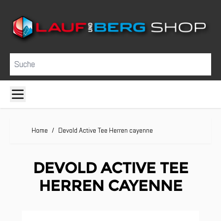
Direkt zum Inhalt
Suche
Home
/
Devold Active Tee Herren cayenne
DEVOLD ACTIVE TEE
HERREN CAYENNE
Clicken, um das Karussell zu überspringen