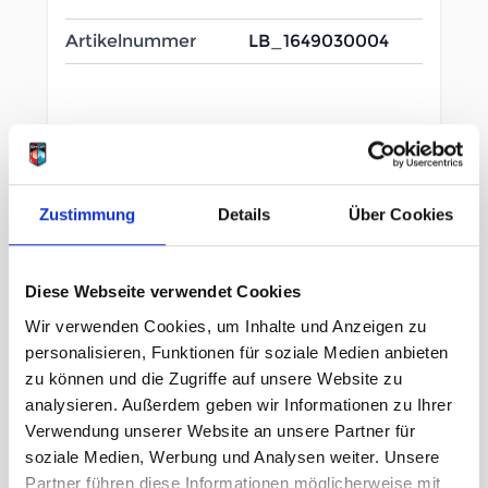
Artikelnummer
LB_1649030004
Zustimmung
Details
Über Cookies
Beschreibung /
Deuter Aircontact Core 65+10
SL graphite
Diese Webseite verwendet Cookies
Wir verwenden Cookies, um Inhalte und Anzeigen zu
personalisieren, Funktionen für soziale Medien anbieten
Aircontact System
zu können und die Zugriffe auf unsere Website zu
Lastenübertragung durch Y-Rahmen
analysieren. Außerdem geben wir Informationen zu Ihrer
VariSlide-Rückenlängenanpassung
Verwendung unserer Website an unsere Partner für
Tragekomfort dank beweglicher,
soziale Medien, Werbung und Analysen weiter. Unsere
Partner führen diese Informationen möglicherweise mit
ergonomisch geformter Active Fit