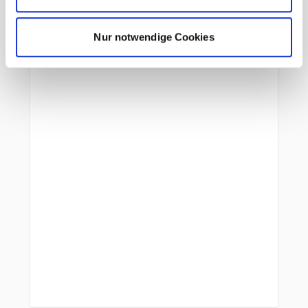
Brillenhalterung am Schultergurt
Frontöffnung J-förmig mit
Nur notwendige Cookies
Reißverschluss
Lumbal-Pad für optimale
Lastübertragung
Hüftflossen mit zwei RV-Taschen
Materialschlaufen an Front & Deckel
Kompressionsriemen
Snowskirt mit Kompressionsriemen
abnehmbarer Deckel für
Volumenerweiterung
zwei abnehmbare Reißverschluss-
Hüftflossentaschen (3L)
abnehmbare Stockhalterung
Gewicht: 2330g