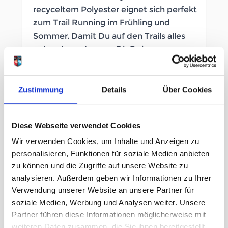
recyceltem Polyester eignet sich perfekt
zum Trail Running im Frühling und
Sommer. Damit Du auf den Trails alles
geben kannst, muss Dir Deine
Bekleidung ein gutes Gefühl geben. Das
Alpine Shirt schafft das gleich in
doppelter Hinsicht: Es besteht zu 100%
Zustimmung
Details
Über Cookies
aus recycelten PET-Flaschen für mehr
Nachhaltigkeit und überzeugt mit
Diese Webseite verwendet Cookies
hervorragendem Tragekomfort.
Wir verwenden Cookies, um Inhalte und Anzeigen zu
NICHT AUF LAGER
personalisieren, Funktionen für soziale Medien anbieten
zu können und die Zugriffe auf unsere Website zu
Artikelnummer
LB_2641240017
analysieren. Außerdem geben wir Informationen zu Ihrer
Verwendung unserer Website an unsere Partner für
Geschlecht
Herren
soziale Medien, Werbung und Analysen weiter. Unsere
Partner führen diese Informationen möglicherweise mit
weiteren Daten zusammen, die Sie ihnen bereitgestellt