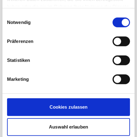
haben oder die sie im Rahmen Ihrer Nutzung der Dienste
gesammelt haben.
Einwilligungsauswahl
Notwendig
Beschreibung /
Dynafit Alpine Tee Herren
Präferenzen
tobacco
Statistiken
Geruchsneutral
Marketing
Schnelltrocknend
Reflektoren
Hauptmaterial: SUPERDRY RECYCLED 79
SILVER BS (100% Polyester
Cookies zulassen
(wiederverwertet))
Auswahl erlauben