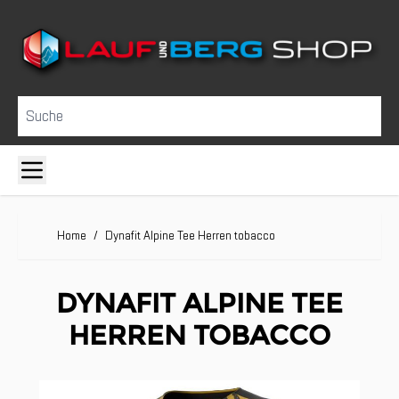
Direkt zum Inhalt
Suche
Home
/
Dynafit Alpine Tee Herren tobacco
DYNAFIT ALPINE TEE
HERREN TOBACCO
Clicken, um das Karussell zu überspringen