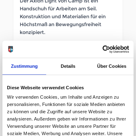
Der Axion Light von Camp ist ein
Handschuh für Arbeiten am Seil.
Konstruktion und Materialien für ein
Höchstmaß an Bewegungsfreiheit
konzipiert.
SOFORT LIEFERBAR
Artikelnummer
LB_265951001
Zustimmung
Details
Über Cookies
Geschlecht
Herren
Diese Webseite verwendet Cookies
Größe
Wir verwenden Cookies, um Inhalte und Anzeigen zu
personalisieren, Funktionen für soziale Medien anbieten
S
M
L
XL
XXL
zu können und die Zugriffe auf unsere Website zu
analysieren. Außerdem geben wir Informationen zu Ihrer
Verwendung unserer Website an unsere Partner für
29,95 €
unser Preis ab:
soziale Medien, Werbung und Analysen weiter. Unsere