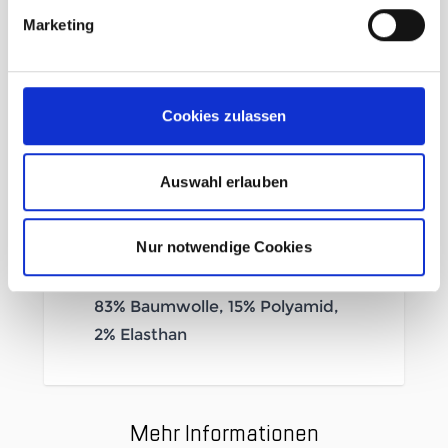
Marketing
Elastischer Rippbund
Kordelzug an Sauminnenseite
2 Einschubtaschen
Zwickeleinsatz im Schritt für
Cookies zulassen
perfekte Bewegungsfreiheit
Innenbeinlänge 25 cm bei
Auswahl erlauben
Grösse M
Ergonomischer Schnitt am Po
Nur notwendige Cookies
Knopfleiste mit YKK
Reißverschluss
83% Baumwolle, 15% Polyamid,
2% Elasthan
Mehr Informationen