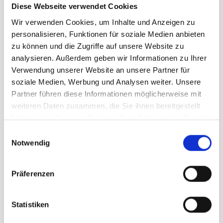
Diese Webseite verwendet Cookies
Größe
Wir verwenden Cookies, um Inhalte und Anzeigen zu
XXL
personalisieren, Funktionen für soziale Medien anbieten
zu können und die Zugriffe auf unsere Website zu
analysieren. Außerdem geben wir Informationen zu Ihrer
UVP
84,95 €
Verwendung unserer Website an unsere Partner für
67,96 €
unser Preis ab:
-
20
%
soziale Medien, Werbung und Analysen weiter. Unsere
Partner führen diese Informationen möglicherweise mit
Menge
weiteren Daten zusammen, die Sie ihnen bereitgestellt
haben oder die sie im Rahmen Ihrer Nutzung der Dienste
gesammelt haben.
Einwilligungsauswahl
Notwendig
Präferenzen
Beschreibung /
Chillaz Banff 2,0 Short Herren
dark blue
Statistiken