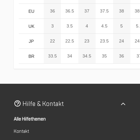
36
36.5
37
37.5
38
38
EU
3
3.5
4
4.5
5
5.
UK
22
22.5
23
23.5
24
24
JP
33.5
34
34.5
35
36
3
BR
Hilfe & Kontakt
Alle Hilfethemen
Kontakt