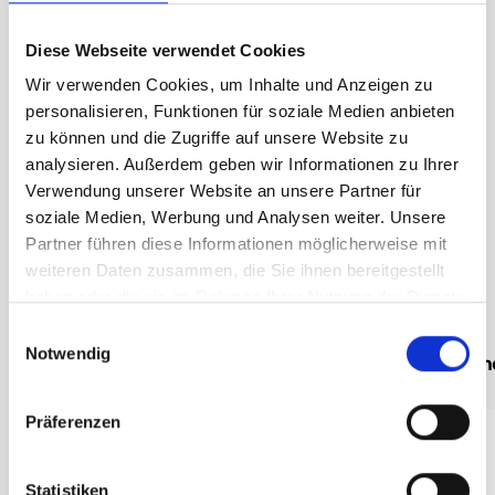
5 Uk
7½ Uk
Diese Webseite verwendet Cookies
Wir verwenden Cookies, um Inhalte und Anzeigen zu
299,90 €
unser Preis ab:
personalisieren, Funktionen für soziale Medien anbieten
zu können und die Zugriffe auf unsere Website zu
Menge
analysieren. Außerdem geben wir Informationen zu Ihrer
Verwendung unserer Website an unsere Partner für
soziale Medien, Werbung und Analysen weiter. Unsere
Partner führen diese Informationen möglicherweise mit
weiteren Daten zusammen, die Sie ihnen bereitgestellt
haben oder die sie im Rahmen Ihrer Nutzung der Dienste
gesammelt haben.
Einwilligungsauswahl
Grössenratgeber
Notwendig
Beschreibung /
Mein
Präferenzen
Obermaterial: Nubukleder
Futter:GORE-TEX
Statistiken