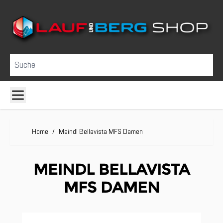
Direkt zum Inhalt
Suche
Home
/
Meindl Bellavista MFS Damen
MEINDL BELLAVISTA
MFS DAMEN
Clicken, um das Karussell zu überspringen