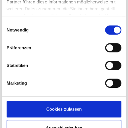
Partner führen diese Informationen möglicherweise mit
Label TOP AND SIDE PROTECTION).
weiteren Daten zusammen, die Sie ihnen bereitgestellt
- Sitzt äußerst stabil auf dem Kopf und
haben oder die sie im Rahmen Ihrer Nutzung der Dienste
ist angenehm zu tragen dank
gesammelt haben.
Einwilligungsauswahl
Schaumstoffpolster und flexiblem
Notwendig
Kopfband, das sich der Kopfform perfekt
anpasst.
Präferenzen
- Robuste Hybrid-Konstruktion mit einer
dicken Außenschale aus ABS, einer
Statistiken
Innenschale aus EPP-Schaum und einer
Innenschale aus EPS-Schaum für hohe
Marketing
Strapazierfähigkeit.
- Belüftungsöffnungen für bessere
Luftzirkulation und optimalen Komfort.
Cookies zulassen
- Leichtere Anpassung dank seitlicher
Riemen und vollständig verstellbarem
Kinnband.
Auswahl erlauben