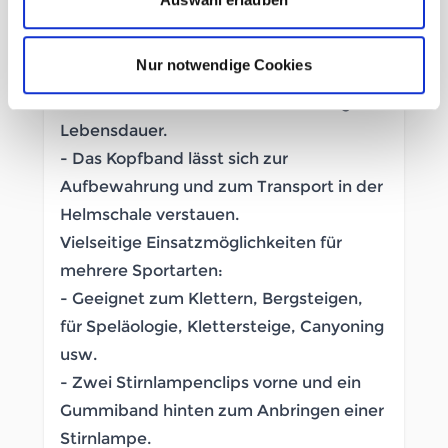
- Leicht: 330 g (in Größe M/L).
Robuste Bauweise:
Nur notwendige Cookies
- Harte stoß- und kratzfeste
Außenschale für eine besonders lange
Lebensdauer.
- Das Kopfband lässt sich zur
Aufbewahrung und zum Transport in der
Helmschale verstauen.
Vielseitige Einsatzmöglichkeiten für
mehrere Sportarten:
- Geeignet zum Klettern, Bergsteigen,
für Speläologie, Klettersteige, Canyoning
usw.
- Zwei Stirnlampenclips vorne und ein
Gummiband hinten zum Anbringen einer
Stirnlampe.