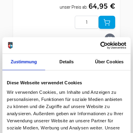
64,95 €
unser Preis ab:
Menge
Zustimmung
Details
Über Cookies
Beschreibung /
Petzl Boreo Helm orange
Diese Webseite verwendet Cookies
Erhöhter Schutz und Komfort:
Wir verwenden Cookies, um Inhalte und Anzeigen zu
- Den Kopf umschließendes, im
personalisieren, Funktionen für soziale Medien anbieten
Nackenbereich tiefer gezogenes Design
zu können und die Zugriffe auf unsere Website zu
für optimalen Schutz vor Steinschlag
analysieren. Außerdem geben wir Informationen zu Ihrer
Verwendung unserer Website an unsere Partner für
sowie Aufprallschutz an den Seiten und
soziale Medien, Werbung und Analysen weiter. Unsere
im Vorder- und Hinterkopfbereich (Petzl-