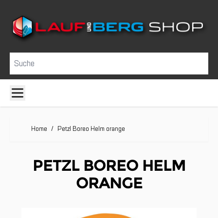
Direkt zum Inhalt
Suche
Home
/
Petzl Boreo Helm orange
PETZL BOREO HELM
ORANGE
Clicken, um das Karussell zu überspringen