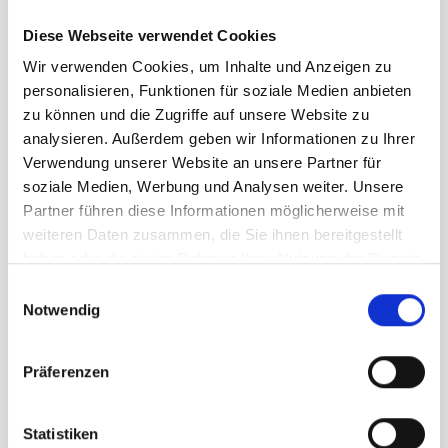
289,95 €
unser Preis ab:
Diese Webseite verwendet Cookies
Menge
Wir verwenden Cookies, um Inhalte und Anzeigen zu
personalisieren, Funktionen für soziale Medien anbieten
zu können und die Zugriffe auf unsere Website zu
analysieren. Außerdem geben wir Informationen zu Ihrer
Verwendung unserer Website an unsere Partner für
soziale Medien, Werbung und Analysen weiter. Unsere
Partner führen diese Informationen möglicherweise mit
Beschreibung /
Lowa Camino Evo GTX
weiteren Daten zusammen, die Sie ihnen bereitgestellt
Damen wide black orange
haben oder die sie im Rahmen Ihrer Nutzung der Dienste
gesammelt haben.
Einwilligungsauswahl
Notwendig
Der neue Klassiker für
Trekkingtouren.
Präferenzen
Garantierter Wetterschutz:
wasserdicht, winddicht und
Statistiken
atmungsaktiv dank GORE-TEX