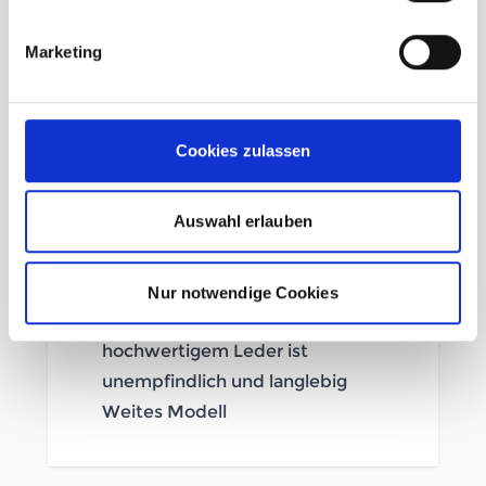
Membrane
Ausgezeichnete Passform für
Marketing
mittelbreite Füße: Unsere
Leisten sind das Geheimnis für
optimalen Tragekomfort
Cookies zulassen
Langlebig und Wiederbesohlbar:
Höchste Schuhmacherkunst in
Auswahl erlauben
traditioneller klebegezwickter
Bauweise
Robust und widerstandsfähig:
Nur notwendige Cookies
Das Obermaterial aus
hochwertigem Leder ist
unempfindlich und langlebig
Weites Modell