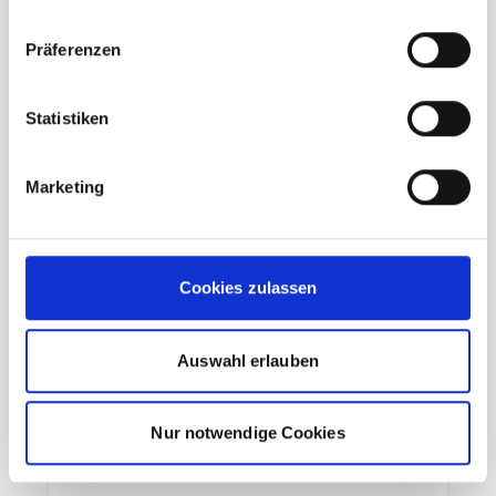
Präferenzen
Eingesetzte Ärmel für mehr
Bewegungsfreiheit und eine
Statistiken
bessere Passform
Das schnell trocknende
Marketing
Stretchmaterial fühlt sich kühl an
und sorgt für hohen
Tragekomfort bei Aktivitäten
sowohl im als auch außerhalb
Cookies zulassen
des Wassers
Das Material verfügt über eine
Auswahl erlauben
feuchtigkeitsableitende
Ausrüstung für verbesserten
Nur notwendige Cookies
Schweißtransport sowie HeiQ®
Mint-Geruchskontrolle für lang