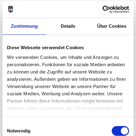
Größe
Zustimmung
Details
Über Cookies
XXL
Diese Webseite verwendet Cookies
UVP
54,95 €
43,96 €
Wir verwenden Cookies, um Inhalte und Anzeigen zu
unser Preis ab:
-
20
%
personalisieren, Funktionen für soziale Medien anbieten
Menge
zu können und die Zugriffe auf unsere Website zu
analysieren. Außerdem geben wir Informationen zu Ihrer
Verwendung unserer Website an unsere Partner für
soziale Medien, Werbung und Analysen weiter. Unsere
Partner führen diese Informationen möglicherweise mit
weiteren Daten zusammen, die Sie ihnen bereitgestellt
haben oder die sie im Rahmen Ihrer Nutzung der Dienste
Beschreibung /
Patagonia Cap Cool Daily
gesammelt haben.
Einwilligungsauswahl
Shirt 73 Skyline Herren black
Notwendig