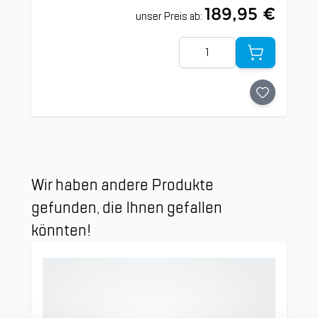
189,95 €
unser Preis ab:
Menge
Clicken, um das Karussell zu überspringen
Wir haben andere Produkte
gefunden, die Ihnen gefallen
könnten!