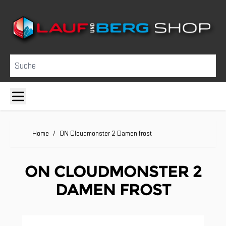
Direkt zum Inhalt
Suche
Home
/
ON Cloudmonster 2 Damen frost
ON CLOUDMONSTER 2
DAMEN FROST
Clicken, um das Karussell zu überspringen