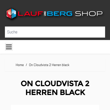
Direkt zum Inhalt
Suche
Home
/
On Cloudvista 2 Herren black
ON CLOUDVISTA 2
HERREN BLACK
Clicken, um das Karussell zu überspringen