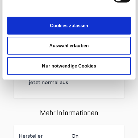
Missiongrip™ Sohle für mehr
Traktion in jedem Gelände
Weichere Helion™ Superfoam
Cookies zulassen
Zwischensohle
Für mehr Spass und schnellere
Auswahl erlauben
Läufe
Atmungsaktiver Oberschuh in
reduziertem Design
Nur notwendige Cookies
Die überarbeitete Passform fällt
jetzt normal aus
Mehr Informationen
Hersteller
On