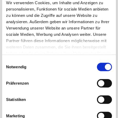
Wir verwenden Cookies, um Inhalte und Anzeigen zu
personalisieren, Funktionen für soziale Medien anbieten
zu können und die Zugriffe auf unsere Website zu
analysieren. Außerdem geben wir Informationen zu Ihrer
Verwendung unserer Website an unsere Partner für
soziale Medien, Werbung und Analysen weiter. Unsere
Partner führen diese Informationen möglicherweise mit
Beschreibung /
On Cloudvista 2 Herren black
weiteren Daten zusammen, die Sie ihnen bereitgestellt
haben oder die sie im Rahmen Ihrer Nutzung der Dienste
gesammelt haben.
Einwilligungsauswahl
Gewicht: 305g
Notwendig
Vielseitiger Trail Running Schuh
für jedes Gelände
Präferenzen
Mit weicherer Dämpfung und
etwas grösserer Stapelhöhe
Statistiken
Überarbeitetes, zweiteiliges
Speedboard® für mehr
Rückstoss
Marketing