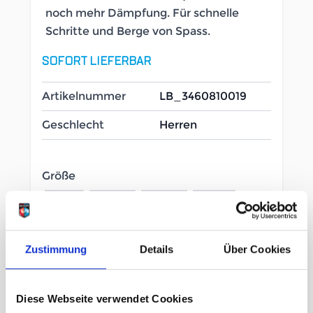
noch mehr Dämpfung. Für schnelle
Schritte und Berge von Spass.
SOFORT LIEFERBAR
Artikelnummer
LB_3460810019
Geschlecht
Herren
Größe
8 Us
8½ Us
9½ Us
12 Us
12½ Us
Zustimmung
Details
Über Cookies
159,95 €
unser Preis ab:
Diese Webseite verwendet Cookies
Menge