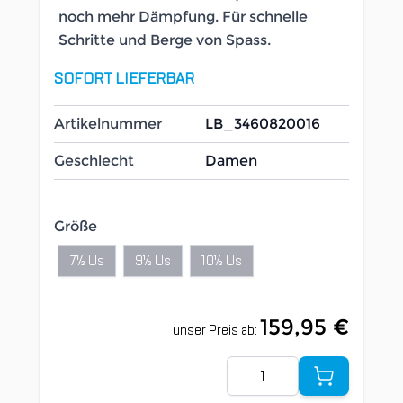
noch mehr Dämpfung. Für schnelle
Schritte und Berge von Spass.
SOFORT LIEFERBAR
Artikelnummer
LB_3460820016
Geschlecht
Damen
Größe
7½ Us
9½ Us
10½ Us
159,95 €
unser Preis ab:
Menge