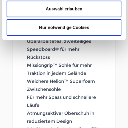
Auswahl erlauben
Vielseitiger Trail Running Schuh
für jedes Gelände
Mit weicherer Dämpfung und
Nur notwendige Cookies
etwas grösserer Stapelhöhe
Überarbeitetes, zweiteiliges
Speedboard® für mehr
Rückstoss
Missiongrip™ Sohle für mehr
Traktion in jedem Gelände
Weichere Helion™ Superfoam
Zwischensohle
Für mehr Spass und schnellere
Läufe
Atmungsaktiver Oberschuh in
reduziertem Design