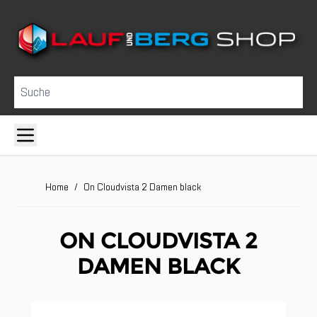
Direkt zum Inhalt
Suche
Home
/
On Cloudvista 2 Damen black
ON CLOUDVISTA 2
DAMEN BLACK
Clicken, um das Karussell zu überspringen