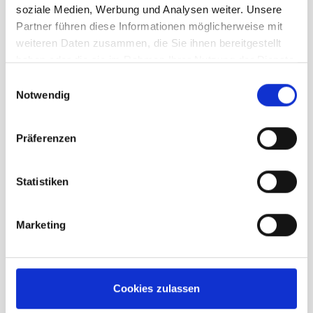
soziale Medien, Werbung und Analysen weiter. Unsere
Partner führen diese Informationen möglicherweise mit
weiteren Daten zusammen, die Sie ihnen bereitgestellt
haben oder die sie im Rahmen Ihrer Nutzung der Dienste
gesammelt haben.
Einwilligungsauswahl
Notwendig
On Cloudvista 2 Damen cream
horizon
Präferenzen
unser Preis ab:
Statistiken
159,95 €
In den Warenkorb
Marketing
Beschreibung /
On Cloudvista 2 Damen black
Cookies zulassen