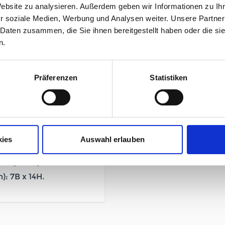
Website zu analysieren. Außerdem geben wir Informationen zu I
r soziale Medien, Werbung und Analysen weiter. Unsere Partner
Mehr Informationen
'' Damen rotbraun
 Daten zusammen, die Sie ihnen bereitgestellt haben oder die s
n.
Hersteller
Präferenzen
Statistiken
x.
Herstellerdetails
, leicht und mit
enschaften, um dich
ten.
luss, um ein
kies
Auswahl erlauben
e (in cm): 14B x 8H.
: 7B x 14H.