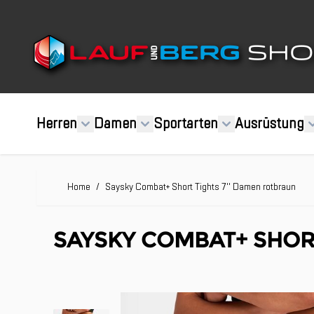
Direkt zum Inhalt
Herren
Damen
Sportarten
Ausrüstung
Home
/
Saysky Combat+ Short Tights 7'' Damen rotbraun
SAYSKY COMBAT+ SHOR
Clicken, um das Karussell zu überspringen