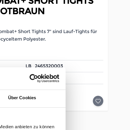
MBAT+ SHORT TIGHTS
 ROTBRAUN
bat+ Short Tights 7" sind Lauf-Tights für
ecyceltem Polyester.
LB_2465320003
Damen
Über Cookies
 Medien anbieten zu können