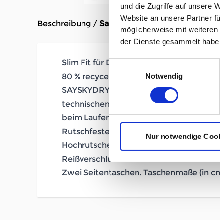
und die Zugriffe auf unsere 
Website an unsere Partner fü
Beschreibung /
Saysky Combat+ Short Tights 7
möglicherweise mit weiteren
der Dienste gesammelt habe
Slim Fit für Damen.
Einwilligungsauswahl
Notwendig
80 % recyceltes Polyester / 20 % Spande
SAYSKYDRY Performance-Material: weich
technischen Feuchtigkeitstransport-Eig
beim Laufen trocken und bequem zu hal
Rutschfeste Silikonpunkte am Beinabsch
Nur notwendige Coo
Hochrutschen zu verhindern.
Reißverschlusstasche hinten. Taschenmaß
Zwei Seitentaschen. Taschenmaße (in cm)