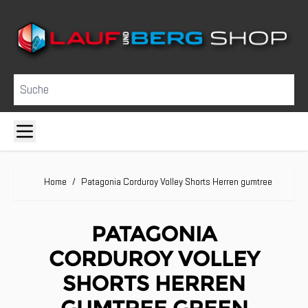
Direkt zum Inhalt
Suche
Home
/
Patagonia Corduroy Volley Shorts Herren gumtree green
PATAGONIA
CORDUROY VOLLEY
SHORTS HERREN