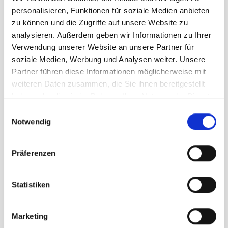
personalisieren, Funktionen für soziale Medien anbieten
zu können und die Zugriffe auf unsere Website zu
UVP
84,95 €
analysieren. Außerdem geben wir Informationen zu Ihrer
67,96 €
unser Preis ab:
-
20
%
Verwendung unserer Website an unsere Partner für
soziale Medien, Werbung und Analysen weiter. Unsere
Menge
Partner führen diese Informationen möglicherweise mit
weiteren Daten zusammen, die Sie ihnen bereitgestellt
haben oder die sie im Rahmen Ihrer Nutzung der Dienste
gesammelt haben.
Einwilligungsauswahl
Notwendig
Beschreibung /
Patagonia Corduroy Volley
Präferenzen
Shorts Herren gumtree green
Statistiken
Hergestellt aus 100 % Bio-
Marketing
Baumwolle in 12-Rippen-Cord