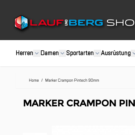
Direkt zum Inhalt
Herren
Damen
Sportarten
Ausrüstung
Home
/
Marker Crampon Pintech 90mm
MARKER CRAMPON PI
Clicken, um das Karussell zu überspringen