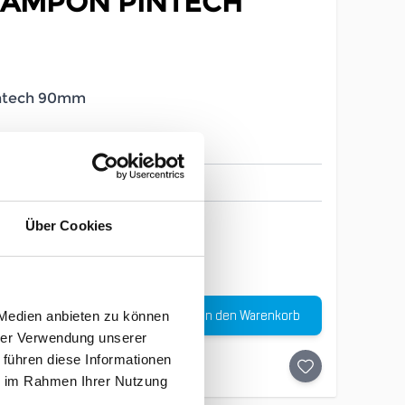
AMPON PINTECH
intech 90mm
LB_103753003
Über Cookies
one size
Menge
In den Warenkorb
 Medien anbieten zu können
hrer Verwendung unserer
 führen diese Informationen
ie im Rahmen Ihrer Nutzung