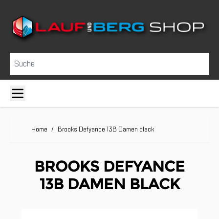
Direkt zum Inhalt
Suche
Home
/
Brooks Defyance 13B Damen black
BROOKS DEFYANCE
13B DAMEN BLACK
Clicken, um das Karussell zu überspringen