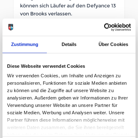
können sich Läufer auf den Defyance 13
von Brooks verlassen.
SOFORT LIEFERBAR
Artikelnummer
LB_3460620063
Zustimmung
Details
Über Cookies
Geschlecht
Damen
Diese Webseite verwendet Cookies
Wir verwenden Cookies, um Inhalte und Anzeigen zu
Größe
personalisieren, Funktionen für soziale Medien anbieten
6½ Us
10 Us
12 Us
zu können und die Zugriffe auf unsere Website zu
analysieren. Außerdem geben wir Informationen zu Ihrer
Verwendung unserer Website an unsere Partner für
149,95 €
unser Preis ab:
soziale Medien, Werbung und Analysen weiter. Unsere
Partner führen diese Informationen möglicherweise mit
Menge
weiteren Daten zusammen, die Sie ihnen bereitgestellt
haben oder die sie im Rahmen Ihrer Nutzung der Dienste