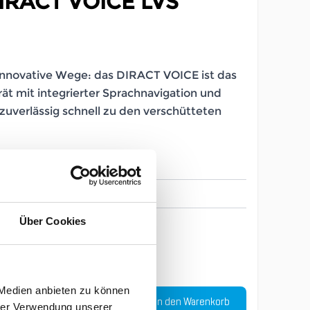
RACT VOICE LVS
nnovative Wege: das DIRACT VOICE ist das
ät mit integrierter Sprachnavigation und
l zuverlässig schnell zu den verschütteten
LB_103951033
Über Cookies
one size
 Medien anbieten zu können
Menge
In den Warenkorb
 €
hrer Verwendung unserer
-
22
%