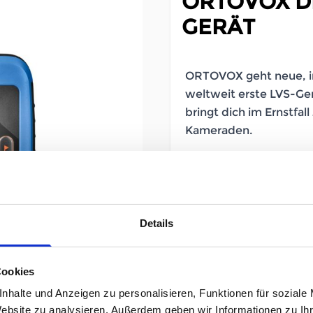
ORTOVOX DI
GERÄT
ORTOVOX geht neue, i
weltweit erste LVS-Ger
bringt dich im Ernstfal
Kameraden.
SOFORT LIEFERBAR
Artikelnummer
Details
Größe
Cookies
UVP
359,95 €
nhalte und Anzeigen zu personalisieren, Funktionen für soziale
279,00
unser Preis ab:
Website zu analysieren. Außerdem geben wir Informationen zu I