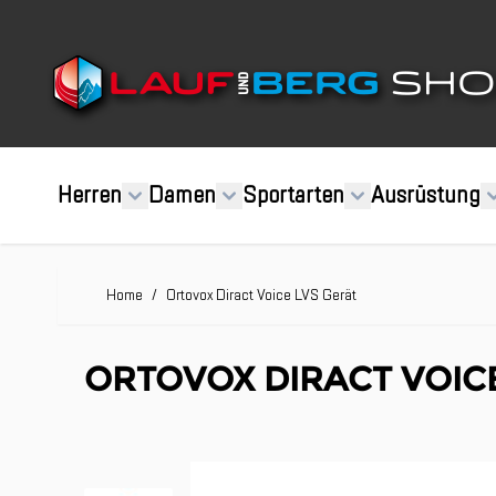
Direkt zum Inhalt
Herren
Damen
Sportarten
Ausrüstung
Home
/
Ortovox Diract Voice LVS Gerät
ORTOVOX DIRACT VOIC
Clicken, um das Karussell zu überspringen