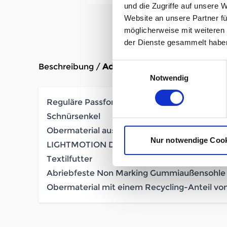
und die Zugriffe auf unsere 
Website an unsere Partner fü
möglicherweise mit weiteren
der Dienste gesammelt habe
Einwilligungsauswahl
Beschreibung /
Adidas DURAMO SL Kids blue
Notwendig
Reguläre Passform
Schnürsenkel
Obermaterial aus Sandwich-Mesh
Nur notwendige Coo
LIGHTMOTION Dämpfung
Textilfutter
Abriebfeste Non Marking Gummiaußensohle
Obermaterial mit einem Recycling-Anteil vo