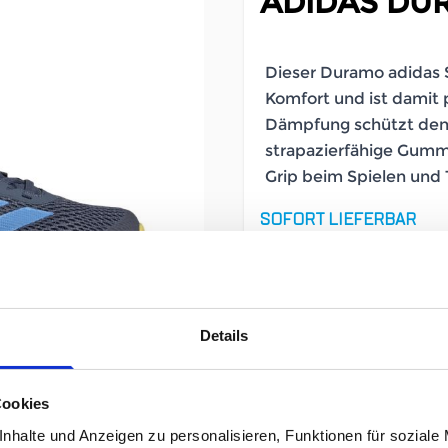
ADIDAS DUR
Dieser Duramo adidas S
Komfort und ist damit p
Dämpfung schützt den 
strapazierfähige Gumm
Grip beim Spielen und
SOFORT LIEFERBAR
Artikelnummer
Größe
Details
Cookies
UVP
49,95 €
34,97 €
unser Preis ab:
nhalte und Anzeigen zu personalisieren, Funktionen für soziale