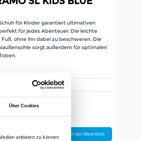
AMO SL KIDS BLUE
chuh für Kinder garantiert ultimativen
erfekt für jedes Abenteuer. Die leichte
Fuß, ohne ihn dabei zu beschweren. Die
iaußensohle sorgt außerdem für optimalen
 Toben.
LB_346063006
4
5
Über Cookies
Menge
In den Warenkorb
-
30
%
 Medien anbieten zu können