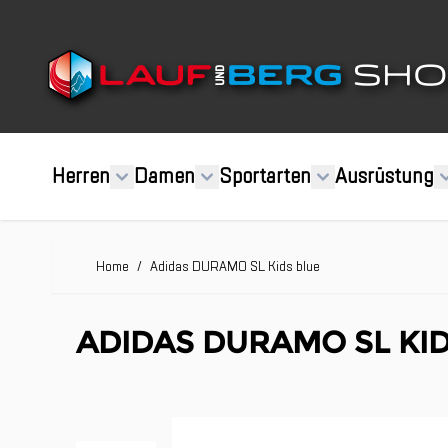
Direkt zum Inhalt
Herren
Damen
Sportarten
Ausrüstung
Home
/
Adidas DURAMO SL Kids blue
ADIDAS DURAMO SL KID
Clicken, um das Karussell zu überspringen