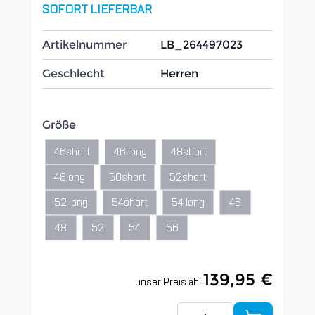
SOFORT LIEFERBAR
Artikelnummer
LB_264497023
Geschlecht
Herren
Größe
46short
46 long
48short
48long
50short
52short
52 long
54short
54 long
46
48
52
54
56
139,95 €
unser Preis ab:
Menge