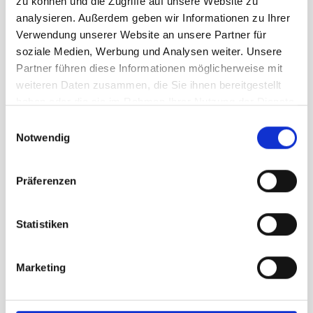
zu können und die Zugriffe auf unsere Website zu
analysieren. Außerdem geben wir Informationen zu Ihrer
Verwendung unserer Website an unsere Partner für
soziale Medien, Werbung und Analysen weiter. Unsere
Partner führen diese Informationen möglicherweise mit
weiteren Daten zusammen, die Sie ihnen bereitgestellt
haben oder die sie im Rahmen Ihrer Nutzung der Dienste
gesammelt haben.
Einwilligungsauswahl
Notwendig
Vaude Farley Stretch T-Zip Pants III
Herren schwarz
Präferenzen
unser Preis ab:
139,95 €
Statistiken
In den Warenkorb
Marketing