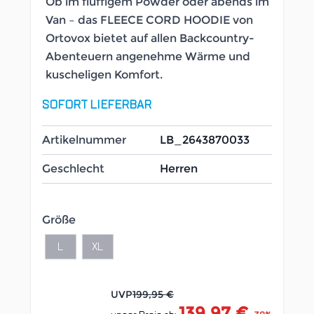
Ob im fluffigem Powder oder abends im
Van – das FLEECE CORD HOODIE von
Ortovox bietet auf allen Backcountry-
Abenteuern angenehme Wärme und
kuscheligen Komfort.
SOFORT LIEFERBAR
Artikelnummer
LB_2643870033
Geschlecht
Herren
Größe
L
XL
UVP
199,95 €
139,97 €