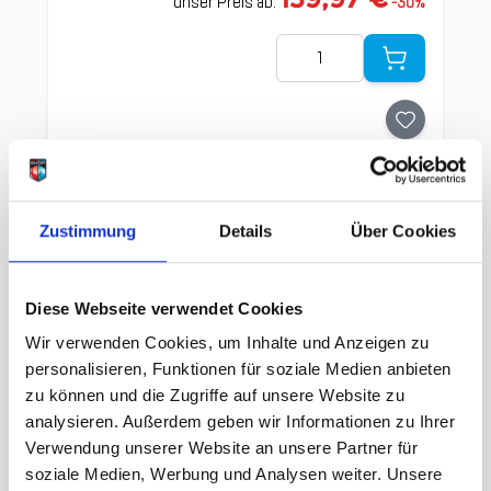
unser Preis ab:
-
30
%
Menge
Zustimmung
Details
Über Cookies
Clicken, um das Karussell zu überspringen
Wir haben andere Produkte
gefunden, die Ihnen gefallen
Diese Webseite verwendet Cookies
könnten!
Wir verwenden Cookies, um Inhalte und Anzeigen zu
personalisieren, Funktionen für soziale Medien anbieten
zu können und die Zugriffe auf unsere Website zu
analysieren. Außerdem geben wir Informationen zu Ihrer
Verwendung unserer Website an unsere Partner für
soziale Medien, Werbung und Analysen weiter. Unsere