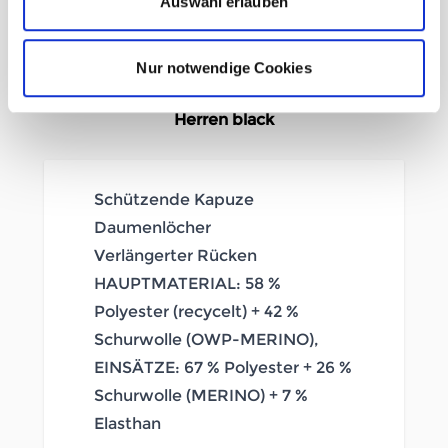
Auswahl erlauben
In den Warenkorb
Nur notwendige Cookies
Beschreibung /
Ortovox Fleece Cord Hoody
Herren black
Schützende Kapuze
Daumenlöcher
Verlängerter Rücken
HAUPTMATERIAL: 58 %
Polyester (recycelt) + 42 %
Schurwolle (OWP-MERINO),
EINSÄTZE: 67 % Polyester + 26 %
Schurwolle (MERINO) + 7 %
Elasthan