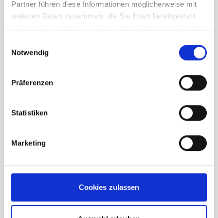
Partner führen diese Informationen möglicherweise mit
weiteren Daten zusammen, die Sie ihnen bereitgestellt
haben oder die sie im Rahmen Ihrer Nutzung der Dienste
gesammelt haben.
Einwilligungsauswahl
Notwendig
Präferenzen
Statistiken
Ortovox Fleece Cord Hoody Herren
arctic grey
Marketing
UVP
199,95 €
unser Preis ab:
139,97 €
Cookies zulassen
-30%