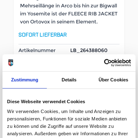
Mehrseillänge in Arco bis hin zur Bigwall
im Yosemite ist der FLEECE RIB JACKET
von Ortovox in seinem Element.
SOFORT LIEFERBAR
Artikelnummer
LB_264388060
Geschlecht
Damen
Zustimmung
Details
Über Cookies
Größe
XS
L
Diese Webseite verwendet Cookies
Wir verwenden Cookies, um Inhalte und Anzeigen zu
UVP
219,95 €
personalisieren, Funktionen für soziale Medien anbieten
153,97 €
zu können und die Zugriffe auf unsere Website zu
unser Preis ab:
-
30
%
analysieren. Außerdem geben wir Informationen zu Ihrer