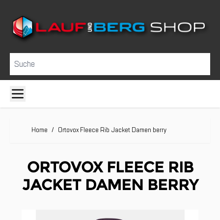
Direkt zum Inhalt
Suche
Home
/
Ortovox Fleece Rib Jacket Damen berry
ORTOVOX FLEECE RIB
JACKET DAMEN BERRY
Clicken, um das Karussell zu überspringen