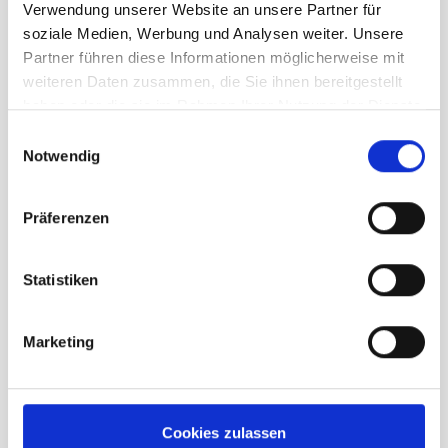
Menge
Verwendung unserer Website an unsere Partner für
soziale Medien, Werbung und Analysen weiter. Unsere
Partner führen diese Informationen möglicherweise mit
weiteren Daten zusammen, die Sie ihnen bereitgestellt
haben oder die sie im Rahmen Ihrer Nutzung der Dienste
gesammelt haben.
Einwilligungsauswahl
Notwendig
Beschreibung /
Ortovox Fleece Rib Jacket
Damen berry
Präferenzen
Schützender Kragen
Statistiken
2 Brusttaschen
2-Wege-Front-Reißverschluss
Marketing
Regular Fit
HAUPTMATERIAL 1: 66 % Polyester
(recycelt) + 21 % Wolle (OWP-MERINO) +
Cookies zulassen
8 % Elasthan + 5 % Polyamid (recycelt)