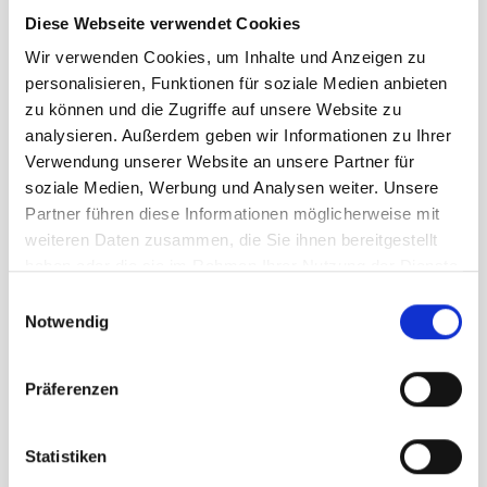
Diese Webseite verwendet Cookies
Wir verwenden Cookies, um Inhalte und Anzeigen zu
UVP
319,95 €
personalisieren, Funktionen für soziale Medien anbieten
259,00 €
unser Preis ab:
-
19
%
zu können und die Zugriffe auf unsere Website zu
analysieren. Außerdem geben wir Informationen zu Ihrer
Menge
Verwendung unserer Website an unsere Partner für
soziale Medien, Werbung und Analysen weiter. Unsere
Partner führen diese Informationen möglicherweise mit
weiteren Daten zusammen, die Sie ihnen bereitgestellt
haben oder die sie im Rahmen Ihrer Nutzung der Dienste
gesammelt haben.
Einwilligungsauswahl
Notwendig
Beschreibung /
Tubbs Flex VRT 25
Präferenzen
nur einem Handgriff
ActiveLift™ Steighilfe erleichtert direkte
Statistiken
Anstiege