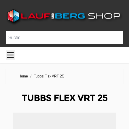
Direkt zum Inhalt
Suche
Home
/
Tubbs Flex VRT 25
TUBBS FLEX VRT 25
Clicken, um das Karussell zu überspringen