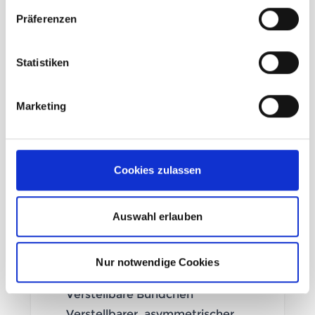
Gefertigt aus 3-lagigem
Präferenzen
PROOF™-Shell-Gewebe für
dauerhafte und atmungsaktive
Statistiken
Witterungsbeständigkeit
Zweiwege-Reißverschluss in der
Marketing
Mitte
Helmkompatible Kapuze: Zwei
Einschubtaschen mit
Cookies zulassen
Reißverschluss, mit Rucksäcken
kompatibel
Eine Brusttasche mit
Auswahl erlauben
Reißverschluss
Einwege-Reißverschluss zur
Nur notwendige Cookies
Belüftung
Verstellbare Bündchen
Verstellbarer, asymmetrischer