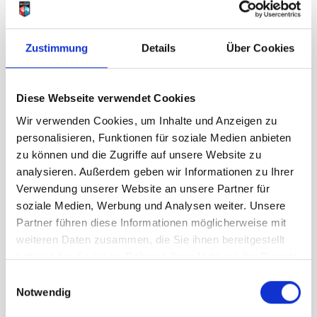
Größe
S
Zustimmung
Details
Über Cookies
UVP
249,95 €
Diese Webseite verwendet Cookies
174,97 €
unser Preis ab:
-
30
%
Wir verwenden Cookies, um Inhalte und Anzeigen zu
personalisieren, Funktionen für soziale Medien anbieten
Menge
zu können und die Zugriffe auf unsere Website zu
analysieren. Außerdem geben wir Informationen zu Ihrer
Verwendung unserer Website an unsere Partner für
soziale Medien, Werbung und Analysen weiter. Unsere
Partner führen diese Informationen möglicherweise mit
weiteren Daten zusammen, die Sie ihnen bereitgestellt
Beschreibung /
Haglöfs Front Proof II Jacket
haben oder die sie im Rahmen Ihrer Nutzung der Dienste
gesammelt haben.
Einwilligungsauswahl
Damen teal
Notwendig