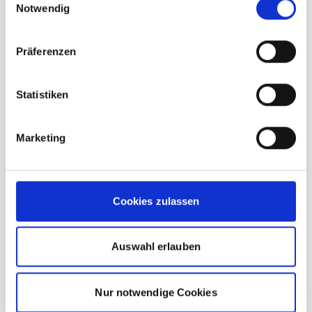
Notwendig
Beschreibung /
Deuter Futura 24 SL polar
Präferenzen
Einhändig bedienbare
Statistiken
Brustgurtschnalle
Sicherheitshinweis
Marketing
Einseitige Pickel- und
Stockhalterung
Brillenhalterung
Frontöffnung U-förmig mit
Cookies zulassen
Reißverschluss
Ergonomisch geformte &
Auswahl erlauben
gepolsterte Schulterträger
Dauerhaft elastischer
Nur notwendige Cookies
Federstahlrahmen