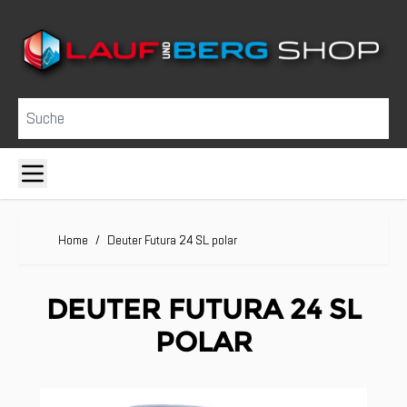
Direkt zum Inhalt
Suche
Home
/
Deuter Futura 24 SL polar
DEUTER FUTURA 24 SL
POLAR
Clicken, um das Karussell zu überspringen