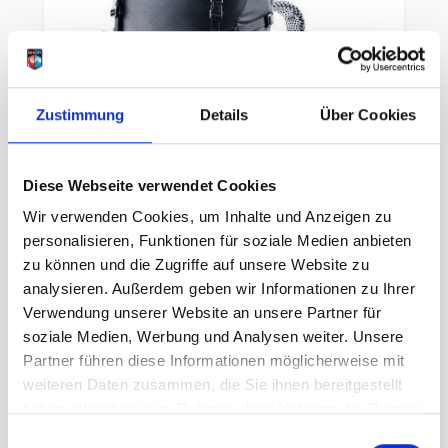
Zustimmung
Details
Über Cookies
Diese Webseite verwendet Cookies
Wir verwenden Cookies, um Inhalte und Anzeigen zu
personalisieren, Funktionen für soziale Medien anbieten
zu können und die Zugriffe auf unsere Website zu
Deuter Futura 24 SL black
analysieren. Außerdem geben wir Informationen zu Ihrer
Verwendung unserer Website an unsere Partner für
unser Preis ab:
soziale Medien, Werbung und Analysen weiter. Unsere
164,95 €
Partner führen diese Informationen möglicherweise mit
weiteren Daten zusammen, die Sie ihnen bereitgestellt
In den Warenkorb
haben oder die sie im Rahmen Ihrer Nutzung der Dienste
gesammelt haben.
Einwilligungsauswahl