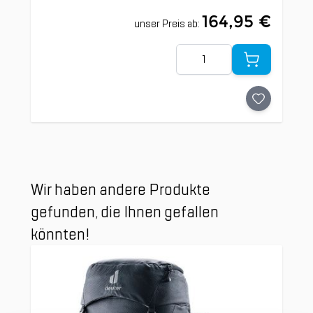
164,95 €
unser Preis ab:
Menge
Clicken, um das Karussell zu überspringen
Wir haben andere Produkte
gefunden, die Ihnen gefallen
könnten!