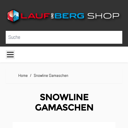
Direkt zum Inhalt
Suche
Home
/
Snowline Gamaschen
SNOWLINE
GAMASCHEN
Clicken, um das Karussell zu überspringen