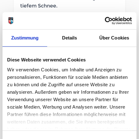
tiefem Schnee.
SOFORT LIEFERBAR
Artikelnummer
LB_103998002
Zustimmung
Details
Über Cookies
Größe
Diese Webseite verwendet Cookies
M
L
XL
Wir verwenden Cookies, um Inhalte und Anzeigen zu
personalisieren, Funktionen für soziale Medien anbieten
zu können und die Zugriffe auf unsere Website zu
39,95 €
analysieren. Außerdem geben wir Informationen zu Ihrer
unser Preis ab:
Verwendung unserer Website an unsere Partner für
Menge
soziale Medien, Werbung und Analysen weiter. Unsere
Partner führen diese Informationen möglicherweise mit
weiteren Daten zusammen, die Sie ihnen bereitgestellt
haben oder die sie im Rahmen Ihrer Nutzung der Dienste
gesammelt haben.
Einwilligungsauswahl