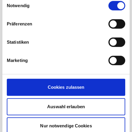
Notwendig
Beschreibung /
Snowline Gamaschen
Präferenzen
Hochwertige Ausführung mit
Statistiken
Tiefzughaken
breiter Klettleiste und elastischem
Marketing
Gummizug oben
inkl. Aufbewahrungstasche.
atmungsaktives Obermaterial
Cookies zulassen
Mehr Informationen
Auswahl erlauben
Hersteller
Koch Alpin
Nur notwendige Cookies